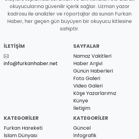
okuyucularına güvenilir içerik sağlar. Uzman yazar
kadrosu ile analizler ve röportajlar da sunan Furkan
Haber, her geçen gün büyüyen bir okuyucu kitlesine
sahiptir.
İLETIŞIM
SAYFALAR
Namaz Vakitleri
info@furkanhaber.net
Haber Arşivi
Günün Haberleri
Foto Galeri
Video Galeri
Köşe Yazarlarımız
Künye
İletişim
KATEGORILER
KATEGORILER
Furkan Hareketi
Güncel
İslam Dünyası
İnfografik