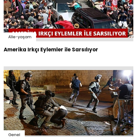
Ai̇le-yaşam
Amerika Irkçı Eylemler ile Sarsılıyor
Genel