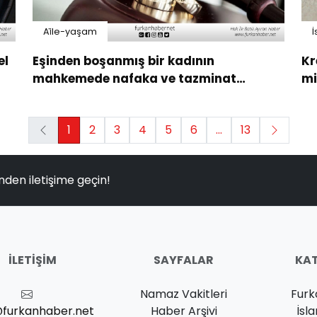
Ai̇le-yaşam
İ
el
Eşinden boşanmış bir kadının
Kr
mahkemede nafaka ve tazminat
mi
istemesi caiz mi?
1
2
3
4
5
6
...
13
nden iletişime geçin!
İLETIŞIM
SAYFALAR
KAT
Namaz Vakitleri
Furk
@furkanhaber.net
Haber Arşivi
İsl