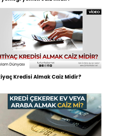
slam Dünyası
tiyaç Kredisi Almak Caiz Midir?