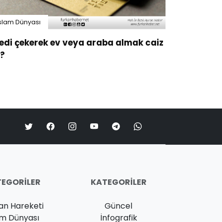
slam Dünyası
edi çekerek ev veya araba almak caiz
?
EGORILER
KATEGORILER
an Hareketi
Güncel
am Dünyası
İnfografik