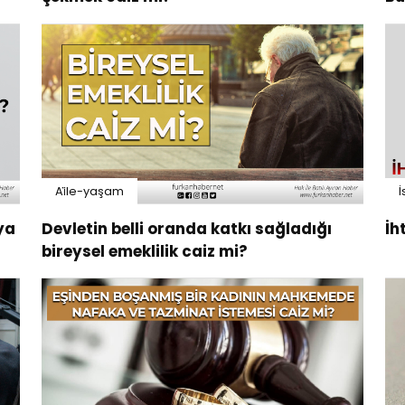
Ai̇le-yaşam
İ
ya
Devletin belli oranda katkı sağladığı
İh
bireysel emeklilik caiz mi?