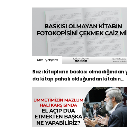
Ai̇le-yaşam
Bazı kitapların baskısı olmadığından 
da kitap pahalı olduğundan kitabın
fotokopisini çekmek caiz mi?