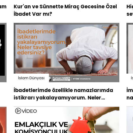
vam
Kur'an ve Sünnette Miraç Gecesine Özel
Hi
İbadet Var mı?
se
ta
İslam Dünyası
İ
İbadetlerimde özellikle namazlarımda
İm
istikrarı yakalayamıyorum. Neler
na
tavsiye edersiniz?