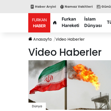
Haber Arşivi
Namaz Vakitleri
Günün
Furkan
İslam
FURKAN
T
Hareketi
Dünyası
HABER
Anasayfa
Video Haberler
Video Haberler
Dünya