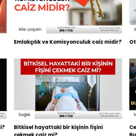
Ai̇le-yaşam
S
Emlakçılık ve Komisyonculuk caiz midir?
Ot
Sağlık
İ
i?
Bitkisel hayattaki bir kişinin fişini
Ce
çekmek caiz mi?
Bu