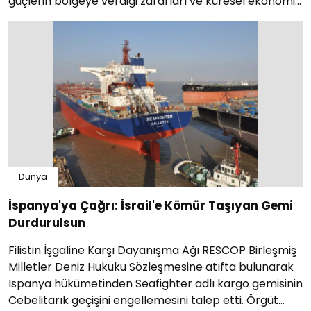
güçlerin bölgeye verdiği zararları ve küresel ekonomik
etkileri vurguladı....
Dünya
İspanya'ya Çağrı: İsrail'e Kömür Taşıyan Gemi
Durdurulsun
Filistin İşgaline Karşı Dayanışma Ağı RESCOP Birleşmiş
Milletler Deniz Hukuku Sözleşmesine atıfta bulunarak
İspanya hükümetinden Seafighter adlı kargo gemisinin
Cebelitarık geçişini engellemesini talep etti. Örgüt