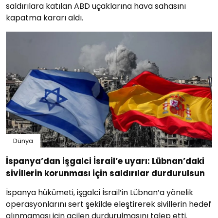
saldırılara katılan ABD uçaklarına hava sahasını
kapatma kararı aldı.
Dünya
İspanya’dan işgalci İsrail’e uyarı: Lübnan’daki
sivillerin korunması için saldırılar durdurulsun
İspanya hükümeti, işgalci İsrail’in Lübnan’a yönelik
operasyonlarını sert şekilde eleştirerek sivillerin hedef
alınmaması için acilen durdurulmasını talep etti.