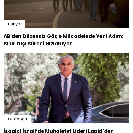
Dünya
AB'den Düzensiz Göçle Mücadelede Yeni Adım:
Sınır Dışı Süreci Hızlanıyor
Ortadoğu
İşgalci İsrail’de Muhalefet Lideri Lapid’den