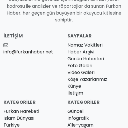
kadrosu ile analizler ve röportajlar da sunan Furkan
Haber, her geçen gün büyüyen bir okuyucu kitlesine
sahiptir.
İLETIŞIM
SAYFALAR
Namaz Vakitleri
info@furkanhaber.net
Haber Arşivi
Günün Haberleri
Foto Galeri
Video Galeri
Köşe Yazarlarımız
Künye
İletişim
KATEGORILER
KATEGORILER
Furkan Hareketi
Güncel
İslam Dünyası
İnfografik
Türkiye
Ai̇le-yaşam