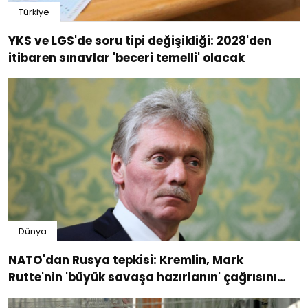
Türkiye
YKS ve LGS'de soru tipi değişikliği: 2028'den
itibaren sınavlar 'beceri temelli' olacak
Dünya
NATO'dan Rusya tepkisi: Kremlin, Mark
Rutte'nin 'büyük savaşa hazırlanın' çağrısını
'sorumsuz' buldu