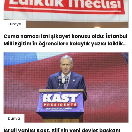
Türkiye
Cuma namazı izni şikayet konusu oldu: İstanbul
Milli Eğitim'in öğrencilere kolaylık yazısı laiklik
ihlali iddiasıyla soruşturuldu
Dünya
İsrail yanlısı Kast, Şili'nin yeni devlet başkanı