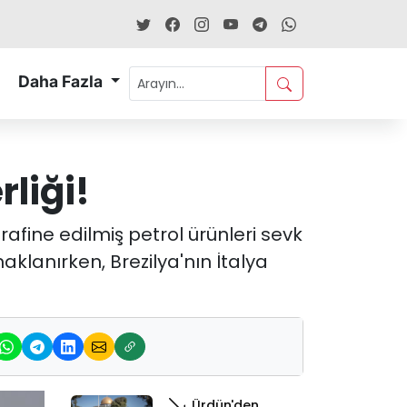
Daha Fazla
rliği!
 rafine edilmiş petrol ürünleri sevk
klanırken, Brezilya'nın İtalya
Ürdün'den