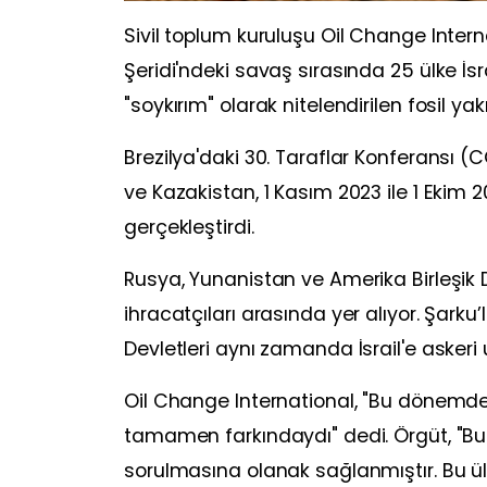
Sivil toplum kuruluşu Oil Change Inter
Şeridi'ndeki savaş sırasında 25 ülke İsrai
"soykırım" olarak nitelendirilen fosil yak
Brezilya'daki 30. Taraflar Konferansı
ve Kazakistan, 1 Kasım 2023 ile 1 Ekim 2
gerçekleştirdi.
Rusya, Yunanistan ve Amerika Birleşik Dev
ihracatçıları arasında yer alıyor. Şarku
Devletleri aynı zamanda İsrail'e askeri 
Oil Change International, "Bu dönemde İs
tamamen farkındaydı" dedi. Örgüt, "Bu r
sorulmasına olanak sağlanmıştır. Bu ülk