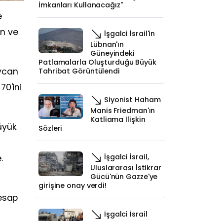
İmkanları Kullanacağız"
e
en ve
İşgalci İsrail'in
Lübnan'ın
Güneyindeki
Patlamalarla Oluşturduğu Büyük
aycan
Tahribat Görüntülendi
70'ini
Siyonist Haham
Manis Friedman'ın
Katliama İlişkin
büyük
Sözleri
İşgalci İsrail,
.
Uluslararası İstikrar
Gücü'nün Gazze'ye
girişine onay verdi!
hesap
İşgalci İsrail