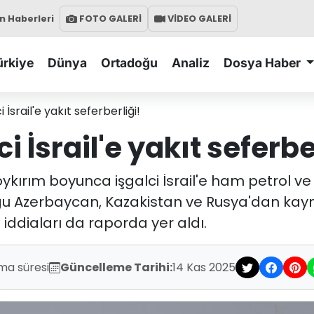
 Haberleri
FOTO GALERİ
VİDEO GALERİ
ürkiye
Dünya
Ortadoğu
Analiz
Dosya Haber
 İsrail'e yakıt seferberliği!
i İsrail'e yakıt seferbe
k soykırım boyunca işgalci İsrail'e ham petrol ve
ğu Azerbaycan, Kazakistan ve Rusya'dan kayna
 iddiaları da raporda yer aldı.
ma süresi
Güncelleme Tarihi:
14 Kas 2025