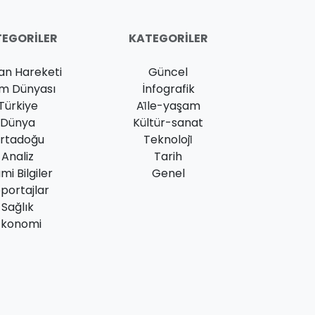
EGORILER
KATEGORILER
an Hareketi
Güncel
am Dünyası
İnfografik
Türkiye
Ai̇le-yaşam
Dünya
Kültür-sanat
rtadoğu
Teknoloji̇
Analiz
Tarih
ami Bilgiler
Genel
portajlar
Sağlık
Ekonomi