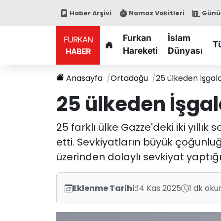
Haber Arşivi
Namaz Vakitleri
Günün
Furkan
İslam
FURKAN
T
Hareketi
Dünyası
HABER
Anasayfa
Ortadoğu
25 ülkeden İşgalci
25 ülkeden İşgalc
25 farklı ülke Gazze'deki iki yıllı
etti. Sevkiyatların büyük çoğunlu
üzerinden dolaylı sevkiyat yaptığı
Eklenme Tarihi:
14 Kas 2025
1 dk oku