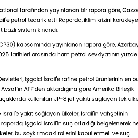
national tarafından yayınlanan bir rapora göre, Gazz
l'e petrol tedarik etti. Raporda, iklim krizini körükley
ıt bazlı sistem kınandı.
 (COP30) kapsamında yayınlanan rapora göre, Azerb
025 tarihleri ​​arasında ham petrol sevkiyatının yüzde 
letleri, işgalci İsrail'e rafine petrol ürünlerinin en 
’l Avsat’ın AFP’den aktardığına göre Amerika Birleşik
uçaklarda kullanılan JP-8 jet yakıtı sağlayan tek ülke
rail'e yakıt sağlayan ülkeler, İsrail'in vahşetinin
aporda, işgalci İsrail'in suç ortaklığı belgelenerek 
eler, bu soykırımdaki rollerini kabul etmeli ve suç