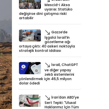
Mescid-i Aksa
uyarısı: Statüko
değişirse dini çatışma riski
artabilir
Gazze’de
İşgalci İsrail’in
gözetleme ağı
ortaya çıktı: 40 askeri noktayla
stratejik kontrol iddiası
İsrail, ChatGPT
ve diğer yapay
zekâ sistemlerini
yönlendirmek için 46,5 milyon
dolar ödedi
İran'dan ABD'ye
Sert Tepki: "Ulusal
Haklarımız İçin Tüm