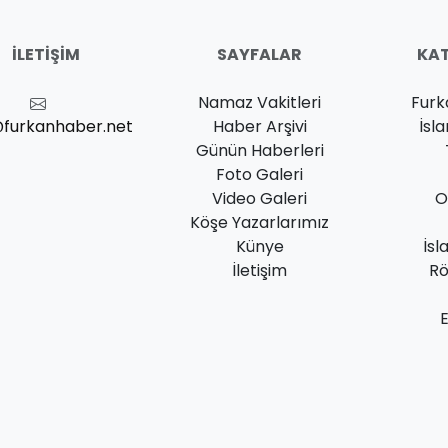
İLETIŞIM
SAYFALAR
KAT
Namaz Vakitleri
Furk
@furkanhaber.net
Haber Arşivi
İsl
Günün Haberleri
Foto Galeri
Video Galeri
O
Köşe Yazarlarımız
Künye
İsl
İletişim
Rö