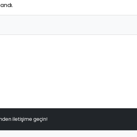
landı.
nden iletişime geçin!