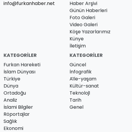
info@furkanhaber.net
Haber Arşivi
Günün Haberleri
Foto Galeri
Video Galeri
Köşe Yazarlarımız
Künye
İletişim
KATEGORILER
KATEGORILER
Furkan Hareketi
Güncel
İslam Dünyası
İnfografik
Türkiye
Ai̇le-yaşam
Dünya
Kültür-sanat
Ortadoğu
Teknoloji̇
Analiz
Tarih
İslami Bilgiler
Genel
Röportajlar
Sağlık
Ekonomi