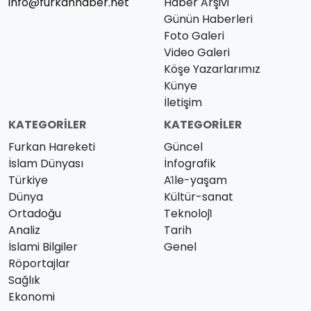
info@furkanhaber.net
Haber Arşivi
Günün Haberleri
Foto Galeri
Video Galeri
Köşe Yazarlarımız
Künye
İletişim
KATEGORILER
KATEGORILER
Furkan Hareketi
Güncel
İslam Dünyası
İnfografik
Türkiye
Ai̇le-yaşam
Dünya
Kültür-sanat
Ortadoğu
Teknoloji̇
Analiz
Tarih
İslami Bilgiler
Genel
Röportajlar
Sağlık
Ekonomi