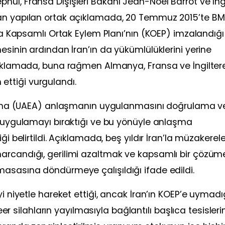
ul, Fransa Dışişleri Bakanı Jean-Noel Barrot ve İng
dan yapılan ortak açıklamada, 20 Temmuz 2015’te BM
yla Kapsamlı Ortak Eylem Planı’nın (KOEP) imzalandığı
esinin ardından İran’ın da yükümlülüklerini yerine
çıklamada, buna rağmen Almanya, Fransa ve İngiltere
ttiği vurgulandı.
ansına (UAEA) anlaşmanın uygulanmasını doğrulama v
ü uygulamayı bıraktığı ve bu yönüyle anlaşma
ği belirtildi. Açıklamada, beş yıldır İran’la müzakerel
arcandığı, gerilimi azaltmak ve kapsamlı bir çözüm
masasına döndürmeye çalışıldığı ifade edildi.
yi niyetle hareket ettiği, ancak İran’ın KOEP’e uymadı
leer silahların yayılmasıyla bağlantılı başlıca tesisleri