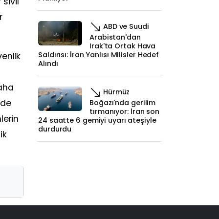
sivil
r
ABD ve Suudi
Arabistan'dan
Irak'ta Ortak Hava
Saldırısı: İran Yanlısı Milisler Hedef
enlik
Alındı
daha
Hürmüz
ade
Boğazı'nda gerilim
tırmanıyor: İran son
lerin
24 saatte 6 gemiyi uyarı ateşiyle
durdurdu
ik