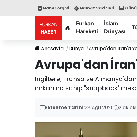
Haber Arşivi
Namaz Vakitleri
Günün
Furkan
İslam
FURKAN
T
Hareketi
Dünyası
HABER
Anasayfa
Dünya
Avrupa'dan İran'a Y
Avrupa'dan İran'
İngiltere, Fransa ve Almanya'dan o
imkanına sahip "snapback" mekan
Eklenme Tarihi:
28 Ağu 2025
2 dk ok