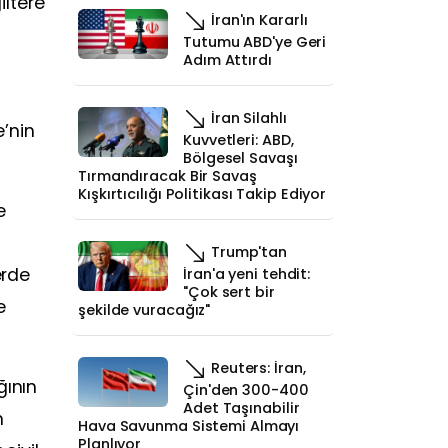
iltere
İran'ın Kararlı
Tutumu ABD'ye Geri
Adım Attırdı
İran Silahlı
’nin
Kuvvetleri: ABD,
Bölgesel Savaşı
Tırmandıracak Bir Savaş
Kışkırtıcılığı Politikası Takip Ediyor
e
Trump'tan
erde
İran'a yeni tehdit:
"Çok sert bir
e
şekilde vuracağız"
Reuters: İran,
ğının
Çin'den 300-400
Adet Taşınabilir
n
Hava Savunma Sistemi Almayı
Planlıyor