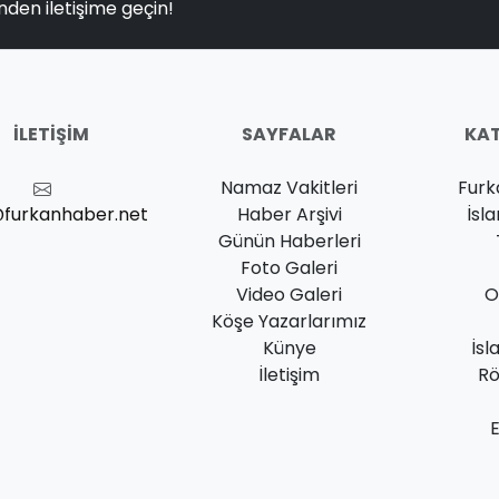
nden iletişime geçin!
İLETIŞIM
SAYFALAR
KAT
Namaz Vakitleri
Furk
@furkanhaber.net
Haber Arşivi
İsl
Günün Haberleri
Foto Galeri
Video Galeri
O
Köşe Yazarlarımız
Künye
İsl
İletişim
Rö