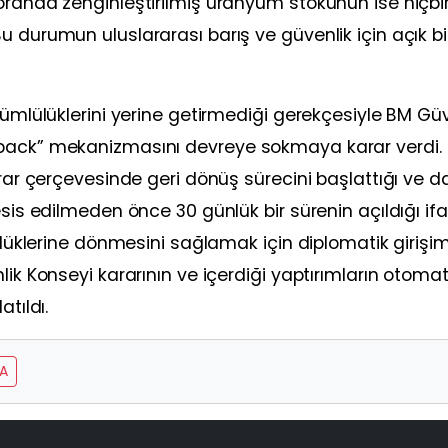
randa zenginleştirilmiş uranyum stokunun ise hiçbir 
 durumun uluslararası barış ve güvenlik için açık bi
kümlülüklerini yerine getirmediği gerekçesiyle BM Güv
pback” mekanizmasını devreye sokmaya karar verdi.
arar çerçevesinde geri dönüş sürecini başlattığı ve 
esis edilmeden önce 30 günlük bir sürenin açıldığı if
lülüklerine dönmesini sağlamak için diplomatik girişim
lik Konseyi kararının ve içerdiği yaptırımların otomat
tıldı.
A