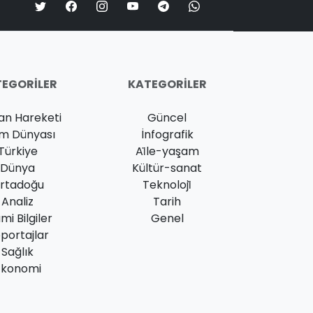
EGORILER
KATEGORILER
an Hareketi
Güncel
am Dünyası
İnfografik
Türkiye
Ai̇le-yaşam
Dünya
Kültür-sanat
rtadoğu
Teknoloji̇
Analiz
Tarih
ami Bilgiler
Genel
portajlar
Sağlık
Ekonomi