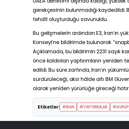
UAEA denetimi dışında kaldığı, yüksek o
gerekçesinin bulunmadığı kaydedildi. Bu
tehdit oluşturduğu savunuldu.
Bu gelişmelerin ardından E3, İran’ın yü
Konseyi’ne bildirimde bulunarak “sna
Açıklamada, bu bildirimin 2231 sayılı k
önce kaldırılan yaptırımların yeniden t
edildi. Bu süre zarfında, İran’ın yüküm
sürdürüleceği, aksi hâlde altı BM Güven
olarak yeniden yürürlüğe gireceği hatırla
Etiketler:
#IRAN
#YAPTIRIMLAR
#AVRUP