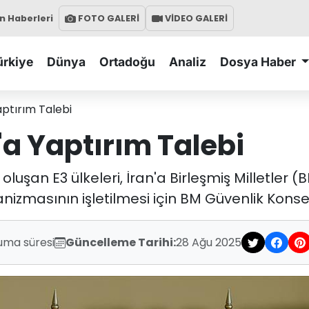
 Haberleri
FOTO GALERİ
VİDEO GALERİ
ürkiye
Dünya
Ortadoğu
Analiz
Dosya Haber
aptırım Talebi
a Yaptırım Talebi
luşan E3 ülkeleri, İran'a Birleşmiş Milletler (
izmasının işletilmesi için BM Güvenlik Kons
uma süresi
Güncelleme Tarihi:
28 Ağu 2025