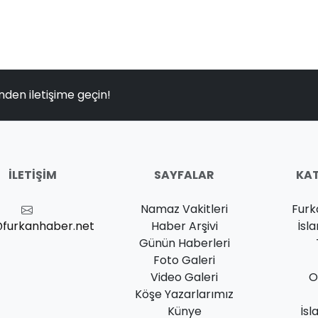
nden iletişime geçin!
İLETIŞIM
SAYFALAR
KAT
Namaz Vakitleri
Furk
@furkanhaber.net
Haber Arşivi
İsl
Günün Haberleri
Foto Galeri
Video Galeri
O
Köşe Yazarlarımız
Künye
İsl