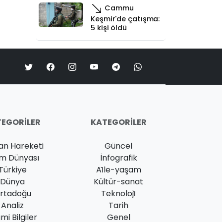
Cammu
Keşmir'de çatışma:
5 kişi öldü
EGORILER
KATEGORILER
an Hareketi
Güncel
am Dünyası
İnfografik
Türkiye
Ai̇le-yaşam
Dünya
Kültür-sanat
rtadoğu
Teknoloji̇
Analiz
Tarih
ami Bilgiler
Genel