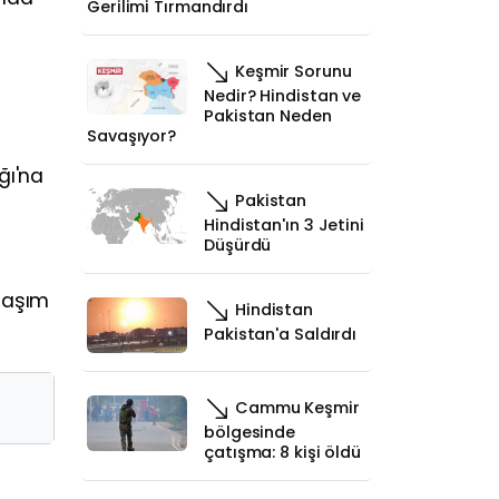
Gerilimi Tırmandırdı
Keşmir Sorunu
Nedir? Hindistan ve
Pakistan Neden
Savaşıyor?
ğı'na
Pakistan
Hindistan'ın 3 Jetini
Düşürdü
ulaşım
Hindistan
Pakistan'a Saldırdı
Cammu Keşmir
bölgesinde
çatışma: 8 kişi öldü