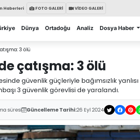
 Haberleri
FOTO GALERİ
VİDEO GALERİ
ürkiye
Dünya
Ortadoğu
Analiz
Dosya Haber
tışma: 3 ölü
e çatışma: 3 ölü
nde güvenlik güçleriyle bağımsızlık yanlısı 
nbaşı 3 güvenlik görevlisi de yaralandı.
ma süresi
Güncelleme Tarihi:
26 Eyl 2024