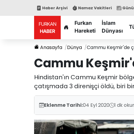
Haber Arşivi
Namaz Vakitleri
Günün
Furkan
İslam
FURKAN
T
Hareketi
Dünyası
HABER
Anasayfa
Dünya
Cammu Keşmir'de ça
Cammu Keşmir'd
Hindistan'ın Cammu Keşmir bölgesi
çatışmada 3 direnişçi öldü, biri bi
Eklenme Tarihi:
04 Eyl 2020
1 dk oku