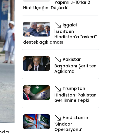
Yapımı J-10’lar 2
Hint Uçağını Düşürdü
İşgalci
İsrail’den
Hindistan’a “askerî”
destek açıklaması
Pakistan
Başbakanı Şerif'ten
Açıklama
Trump’tan
Hindistan-Pakistan
Gerilimine Tepki
Hindistan’ın
'Sindoor
Operasyonu'
ında