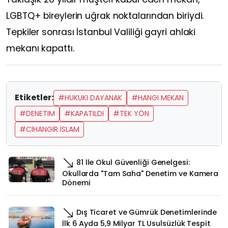
LGBTQ+ bireylerin uğrak noktalarından biriydi.
Tepkiler sonrası İstanbul Valiliği gayri ahlaki
mekanı kapattı.
Etiketler:
#HUKUKI DAYANAK
#HANGI MEKAN
#DENETIM
#KAPATILDI
#TEK YÖN
#CİHANGİR İSLAM
81 İle Okul Güvenliği Genelgesi:
Okullarda "Tam Saha" Denetim ve Kamera
Dönemi
Dış Ticaret ve Gümrük Denetimlerinde
İlk 6 Ayda 5,9 Milyar TL Usulsüzlük Tespit