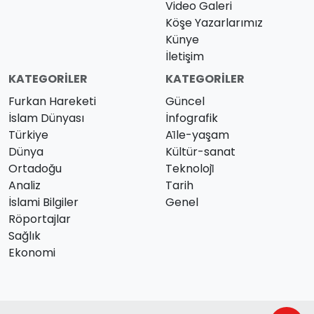
Video Galeri
Köşe Yazarlarımız
Künye
İletişim
KATEGORILER
KATEGORILER
Furkan Hareketi
Güncel
İslam Dünyası
İnfografik
Türkiye
Ai̇le-yaşam
Dünya
Kültür-sanat
Ortadoğu
Teknoloji̇
Analiz
Tarih
İslami Bilgiler
Genel
Röportajlar
Sağlık
Ekonomi