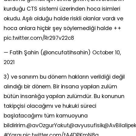
kurduğu CTS sistemi üzerinden hoca isimleri
okudu. Aşılı olduğu halde riskli olanlar vardı ve
hoca onlara hiçbir şey söylemediği halde ++
pic.twitter.com/Rr297v22c8
— Fatih Şahin (@oncufatihsahin)
October 10,
2021
3) ve sanırım bu dönem hakların verildiği değil
alındığı bir dönem. Bir insana yapılan zulüm
bütün insanlığa yapılan zulümdür. Bu konunun
takipçisi olacağımı ve hukuki süreci
başlatacağımı tüm kamuoyuna
bildiririm.
@avOzgurYakut
@avyusufisik
@AvBilalipe
#Yargı
pic.twitter.com/tA4DPKmN8a