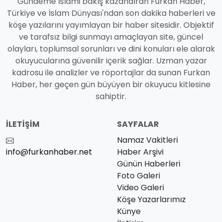
Gündeme İslami bakış kazandıran Furkan Haber,
Türkiye ve İslam Dünyası'ndan son dakika haberleri ve
köşe yazılarını yayımlayan bir haber sitesidir. Objektif
ve tarafsız bilgi sunmayı amaçlayan site, güncel
olayları, toplumsal sorunları ve dini konuları ele alarak
okuyucularına güvenilir içerik sağlar. Uzman yazar
kadrosu ile analizler ve röportajlar da sunan Furkan
Haber, her geçen gün büyüyen bir okuyucu kitlesine
sahiptir.
İLETIŞIM
SAYFALAR
Namaz Vakitleri
info@furkanhaber.net
Haber Arşivi
Günün Haberleri
Foto Galeri
Video Galeri
Köşe Yazarlarımız
Künye