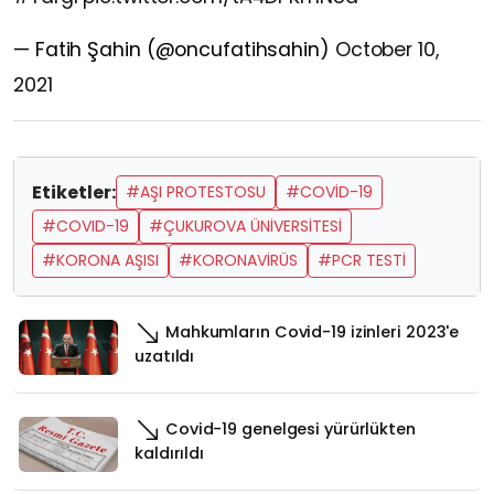
— Fatih Şahin (@oncufatihsahin)
October 10,
2021
Etiketler:
#AŞI PROTESTOSU
#COVİD-19
#COVID-19
#ÇUKUROVA ÜNİVERSİTESİ
#KORONA AŞISI
#KORONAVİRÜS
#PCR TESTİ
Mahkumların Covid-19 izinleri 2023'e
uzatıldı
Covid-19 genelgesi yürürlükten
kaldırıldı