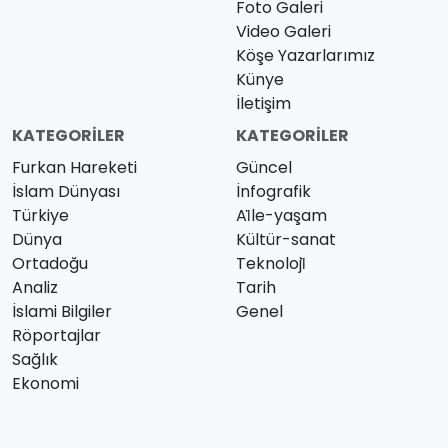
Foto Galeri
Video Galeri
Köşe Yazarlarımız
Künye
İletişim
KATEGORILER
KATEGORILER
Furkan Hareketi
Güncel
İslam Dünyası
İnfografik
Türkiye
Ai̇le-yaşam
Dünya
Kültür-sanat
Ortadoğu
Teknoloji̇
Analiz
Tarih
İslami Bilgiler
Genel
Röportajlar
Sağlık
Ekonomi