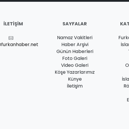
İLETIŞIM
SAYFALAR
KAT
Namaz Vakitleri
Furk
@furkanhaber.net
Haber Arşivi
İsl
Günün Haberleri
Foto Galeri
Video Galeri
O
Köşe Yazarlarımız
Künye
İsl
İletişim
Rö