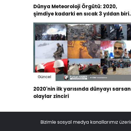
Dünya Meteoroloji Örgütü: 2020,
şimdiye kadarki en sıcak 3 yıldan biri
oldu
Güncel
2020'nin ilk yarısında dünyayı sarsan
olaylar zinciri
Bizimle sosyal medya kanallarımız üzeri