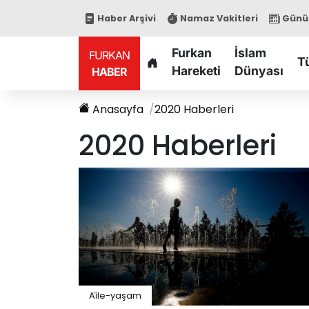
Haber Arşivi
Namaz Vakitleri
Günün
Furkan
İslam
FURKAN
T
Hareketi
Dünyası
HABER
Anasayfa
2020
Haberleri
2020
Haberleri
Ai̇le-yaşam