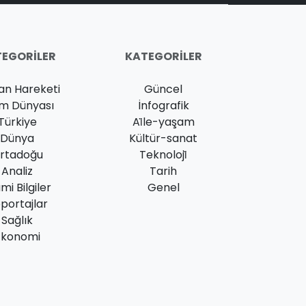
EGORILER
KATEGORILER
an Hareketi
Güncel
am Dünyası
İnfografik
Türkiye
Ai̇le-yaşam
Dünya
Kültür-sanat
rtadoğu
Teknoloji̇
Analiz
Tarih
ami Bilgiler
Genel
portajlar
Sağlık
Ekonomi