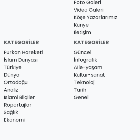
Foto Galeri
Video Galeri
Köşe Yazarlarımız
Künye
İletişim
KATEGORILER
KATEGORILER
Furkan Hareketi
Güncel
İslam Dünyası
İnfografik
Türkiye
Ai̇le-yaşam
Dünya
Kültür-sanat
Ortadoğu
Teknoloji̇
Analiz
Tarih
İslami Bilgiler
Genel
Röportajlar
Sağlık
Ekonomi