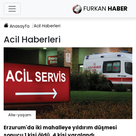
FURKAN
HABER
Acil
Haberleri
Anasayfa
Acil
Haberleri
Ai̇le-yaşam
Erzurum'da iki mahalleye yıldırım düşmesi
sonucu 1 kişi öldü, 4 kişi yaralandı