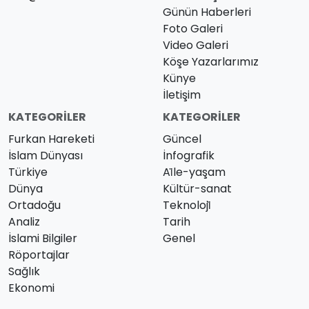
Günün Haberleri
Foto Galeri
Video Galeri
Köşe Yazarlarımız
Künye
İletişim
KATEGORILER
KATEGORILER
Furkan Hareketi
Güncel
İslam Dünyası
İnfografik
Türkiye
Ai̇le-yaşam
Dünya
Kültür-sanat
Ortadoğu
Teknoloji̇
Analiz
Tarih
İslami Bilgiler
Genel
Röportajlar
Sağlık
Ekonomi