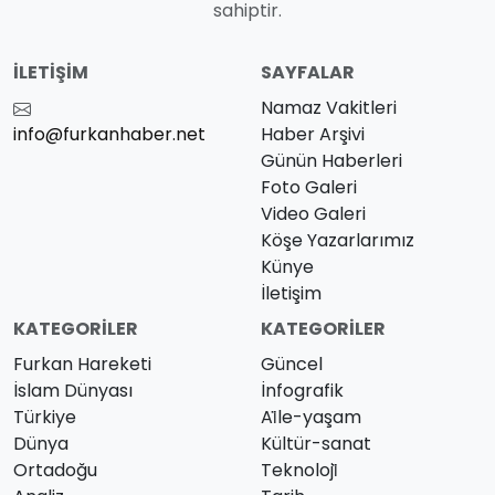
sahiptir.
İLETIŞIM
SAYFALAR
Namaz Vakitleri
info@furkanhaber.net
Haber Arşivi
Günün Haberleri
Foto Galeri
Video Galeri
Köşe Yazarlarımız
Künye
İletişim
KATEGORILER
KATEGORILER
Furkan Hareketi
Güncel
İslam Dünyası
İnfografik
Türkiye
Ai̇le-yaşam
Dünya
Kültür-sanat
Ortadoğu
Teknoloji̇