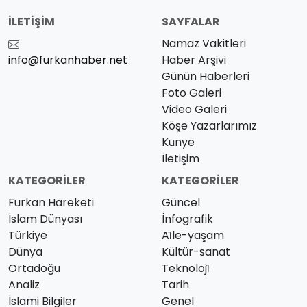
İLETIŞIM
SAYFALAR
Namaz Vakitleri
info@furkanhaber.net
Haber Arşivi
Günün Haberleri
Foto Galeri
Video Galeri
Köşe Yazarlarımız
Künye
İletişim
KATEGORILER
KATEGORILER
Furkan Hareketi
Güncel
İslam Dünyası
İnfografik
Türkiye
Ai̇le-yaşam
Dünya
Kültür-sanat
Ortadoğu
Teknoloji̇
Analiz
Tarih
İslami Bilgiler
Genel