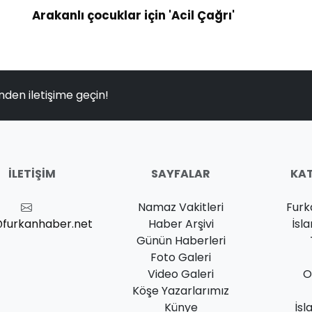
Arakanlı çocuklar için 'Acil Çağrı'
nden iletişime geçin!
İLETIŞIM
SAYFALAR
KAT
Namaz Vakitleri
Furk
@furkanhaber.net
Haber Arşivi
İsl
Günün Haberleri
Foto Galeri
Video Galeri
O
Köşe Yazarlarımız
Künye
İsl