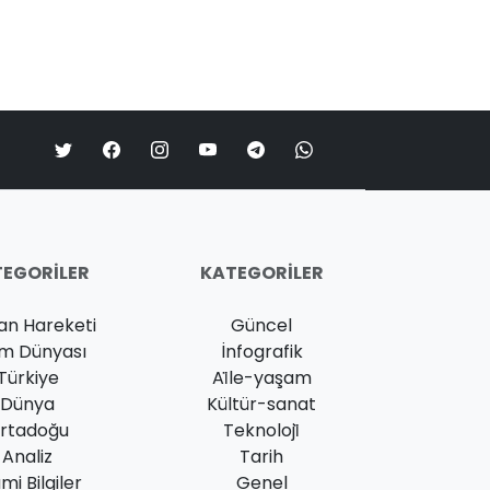
EGORILER
KATEGORILER
an Hareketi
Güncel
am Dünyası
İnfografik
Türkiye
Ai̇le-yaşam
Dünya
Kültür-sanat
rtadoğu
Teknoloji̇
Analiz
Tarih
ami Bilgiler
Genel