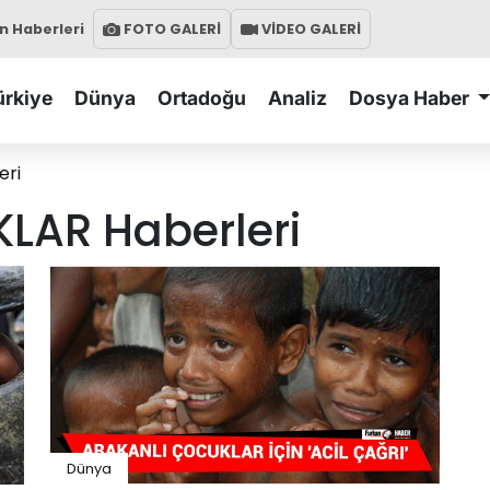
 Haberleri
FOTO GALERİ
VİDEO GALERİ
ürkiye
Dünya
Ortadoğu
Analiz
Dosya Haber
eri
KLAR
Haberleri
Dünya