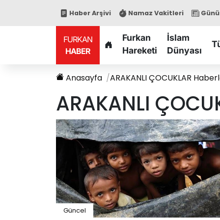
Haber Arşivi
Namaz Vakitleri
Günün
Furkan
İslam
FURKAN
T
Hareketi
Dünyası
HABER
Anasayfa
ARAKANLI ÇOCUKLAR
Haberl
ARAKANLI ÇOCU
Güncel