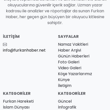
okuyucularına güvenilir içerik sağlar. Uzman yazar
kadrosu ile analizler ve röportajlar da sunan Furkan
Haber, her geçen gün büyüyen bir okuyucu kitlesine
sahiptir.
İLETIŞIM
SAYFALAR
Namaz Vakitleri
info@furkanhaber.net
Haber Arşivi
Günün Haberleri
Foto Galeri
Video Galeri
Köşe Yazarlarımız
Künye
İletişim
KATEGORILER
KATEGORILER
Furkan Hareketi
Güncel
İslam Dünyası
İnfografik