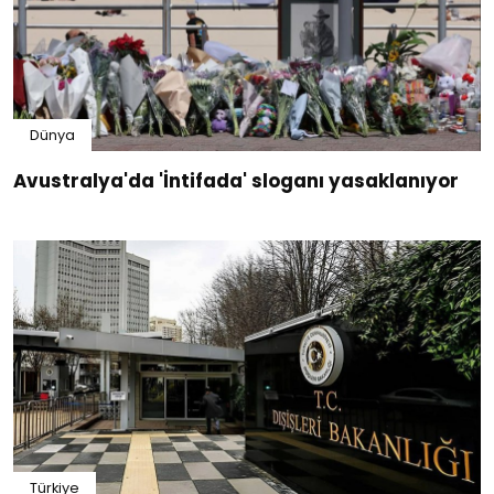
Dünya
Avustralya'da 'İntifada' sloganı yasaklanıyor
Türkiye