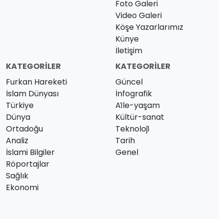
Foto Galeri
Video Galeri
Köşe Yazarlarımız
Künye
İletişim
KATEGORILER
KATEGORILER
Furkan Hareketi
Güncel
İslam Dünyası
İnfografik
Türkiye
Ai̇le-yaşam
Dünya
Kültür-sanat
Ortadoğu
Teknoloji̇
Analiz
Tarih
İslami Bilgiler
Genel
Röportajlar
Sağlık
Ekonomi