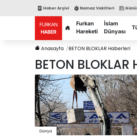
Haber Arşivi
Namaz Vakitleri
Günün
Furkan
İslam
FURKAN
T
Hareketi
Dünyası
HABER
Anasayfa
BETON BLOKLAR
Haberleri
BETON BLOKLAR
H
Dünya