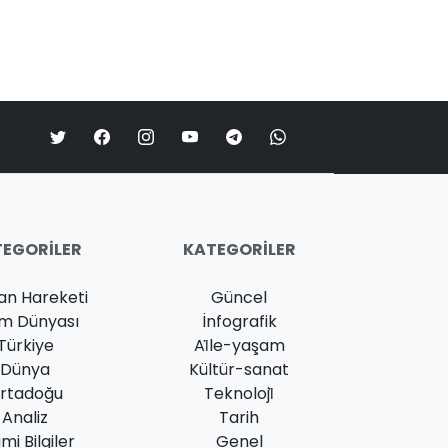
EGORILER
KATEGORILER
an Hareketi
Güncel
am Dünyası
İnfografik
Türkiye
Ai̇le-yaşam
Dünya
Kültür-sanat
rtadoğu
Teknoloji̇
Analiz
Tarih
ami Bilgiler
Genel