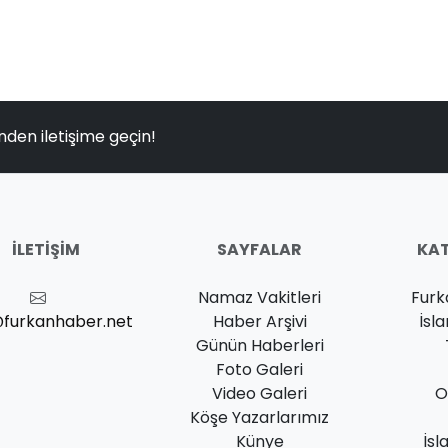
nden iletişime geçin!
İLETIŞIM
SAYFALAR
KAT
Namaz Vakitleri
Furk
@furkanhaber.net
Haber Arşivi
İsl
Günün Haberleri
Foto Galeri
Video Galeri
O
Köşe Yazarlarımız
Künye
İsl