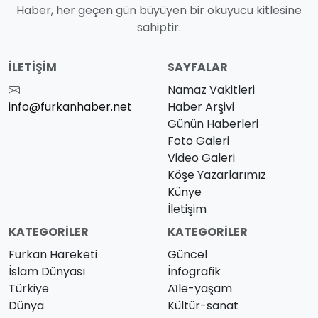
Haber, her geçen gün büyüyen bir okuyucu kitlesine
sahiptir.
İLETIŞIM
SAYFALAR
Namaz Vakitleri
info@furkanhaber.net
Haber Arşivi
Günün Haberleri
Foto Galeri
Video Galeri
Köşe Yazarlarımız
Künye
İletişim
KATEGORILER
KATEGORILER
Furkan Hareketi
Güncel
İslam Dünyası
İnfografik
Türkiye
Ai̇le-yaşam
Dünya
Kültür-sanat