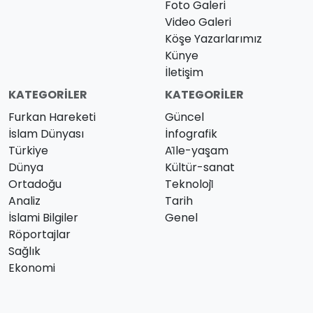
Foto Galeri
Video Galeri
Köşe Yazarlarımız
Künye
İletişim
KATEGORILER
KATEGORILER
Furkan Hareketi
Güncel
İslam Dünyası
İnfografik
Türkiye
Ai̇le-yaşam
Dünya
Kültür-sanat
Ortadoğu
Teknoloji̇
Analiz
Tarih
İslami Bilgiler
Genel
Röportajlar
Sağlık
Ekonomi