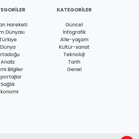
EGORILER
KATEGORILER
an Hareketi
Güncel
am Dünyası
İnfografik
Türkiye
Ai̇le-yaşam
Dünya
Kültür-sanat
rtadoğu
Teknoloji̇
Analiz
Tarih
ami Bilgiler
Genel
portajlar
Sağlık
Ekonomi