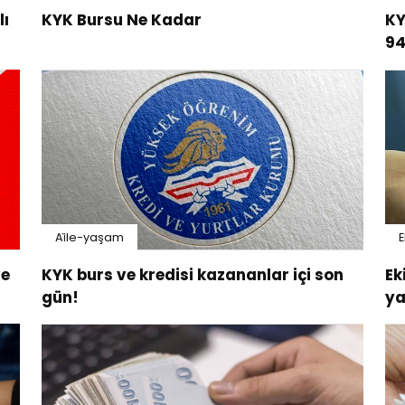
lı
KYK Bursu Ne Kadar
KY
94
ve
Ai̇le-yaşam
ve
KYK burs ve kredisi kazananlar içi son
Ek
gün!
ya