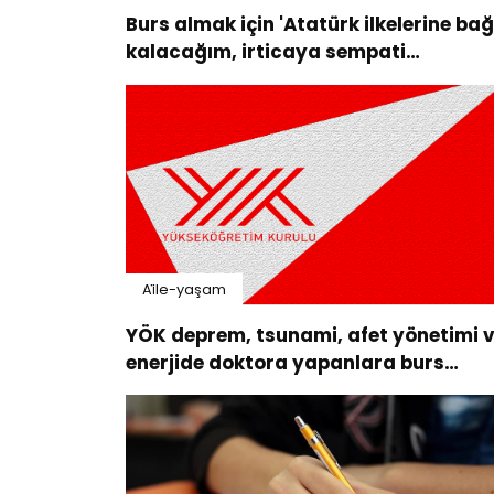
Burs almak için 'Atatürk ilkelerine bağ
kalacağım, irticaya sempati
duymayacağım' taahhüdü istendi
Ai̇le-yaşam
YÖK deprem, tsunami, afet yönetimi 
enerjide doktora yapanlara burs
verecek