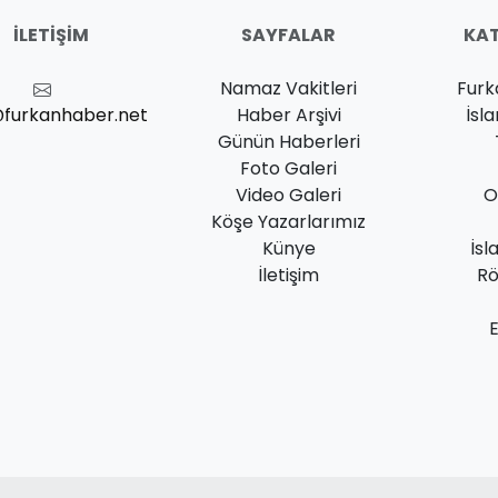
İLETIŞIM
SAYFALAR
KAT
Namaz Vakitleri
Furk
@furkanhaber.net
Haber Arşivi
İsl
Günün Haberleri
Foto Galeri
Video Galeri
O
Köşe Yazarlarımız
Künye
İsl
İletişim
Rö