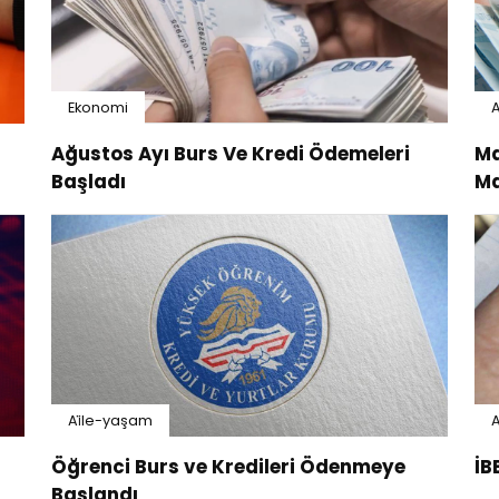
Ekonomi
A
Ağustos Ayı Burs Ve Kredi Ödemeleri
Ma
Başladı
Ma
Ai̇le-yaşam
A
Öğrenci Burs ve Kredileri Ödenmeye
İB
Başlandı