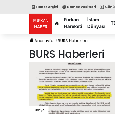
Haber Arşivi
Namaz Vakitleri
Günün
Furkan
İslam
FURKAN
T
Hareketi
Dünyası
HABER
Anasayfa
BURS
Haberleri
BURS
Haberleri
Türkiye