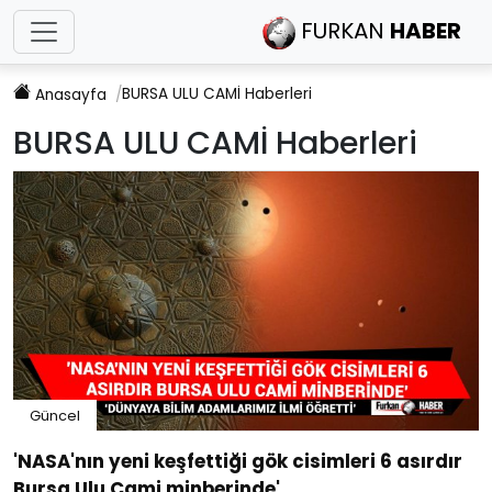
FURKAN
HABER
BURSA ULU CAMİ
Haberleri
Anasayfa
BURSA ULU CAMİ
Haberleri
Güncel
'NASA'nın yeni keşfettiği gök cisimleri 6 asırdır
Bursa Ulu Cami minberinde'