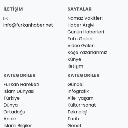
İLETIŞIM
SAYFALAR
Namaz Vakitleri
info@furkanhaber.net
Haber Arşivi
Günün Haberleri
Foto Galeri
Video Galeri
Köşe Yazarlarımız
Künye
İletişim
KATEGORILER
KATEGORILER
Furkan Hareketi
Güncel
İslam Dünyası
İnfografik
Türkiye
Ai̇le-yaşam
Dünya
Kültür-sanat
Ortadoğu
Teknoloji̇
Analiz
Tarih
İslami Bilgiler
Genel