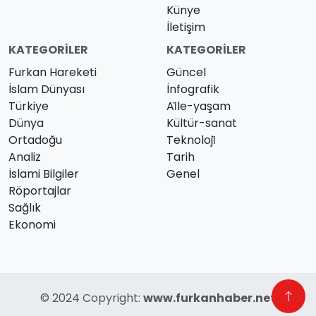
Künye
İletişim
KATEGORILER
KATEGORILER
Furkan Hareketi
Güncel
İslam Dünyası
İnfografik
Türkiye
Ai̇le-yaşam
Dünya
Kültür-sanat
Ortadoğu
Teknoloji̇
Analiz
Tarih
İslami Bilgiler
Genel
Röportajlar
Sağlık
Ekonomi
© 2024 Copyright:
www.furkanhaber.net