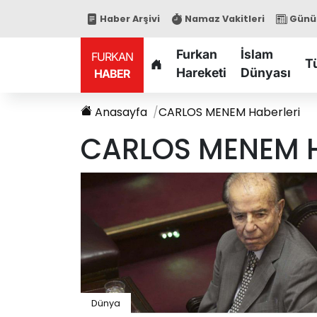
Haber Arşivi
Namaz Vakitleri
Günün
Furkan
İslam
FURKAN
T
Hareketi
Dünyası
HABER
Anasayfa
CARLOS MENEM
Haberleri
CARLOS MENEM
H
Dünya