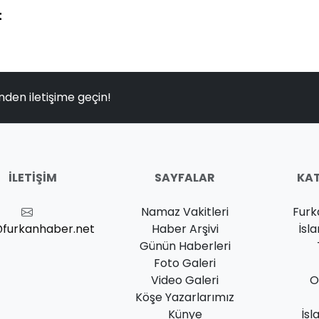
t
nden iletişime geçin!
İLETIŞIM
SAYFALAR
KAT
Namaz Vakitleri
Furk
@furkanhaber.net
Haber Arşivi
İsl
Günün Haberleri
Foto Galeri
Video Galeri
O
Köşe Yazarlarımız
Künye
İsl