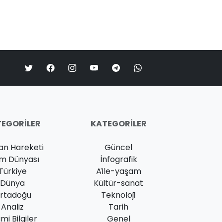
EGORILER
KATEGORILER
an Hareketi
Güncel
am Dünyası
İnfografik
Türkiye
Ai̇le-yaşam
Dünya
Kültür-sanat
rtadoğu
Teknoloji̇
Analiz
Tarih
ami Bilgiler
Genel