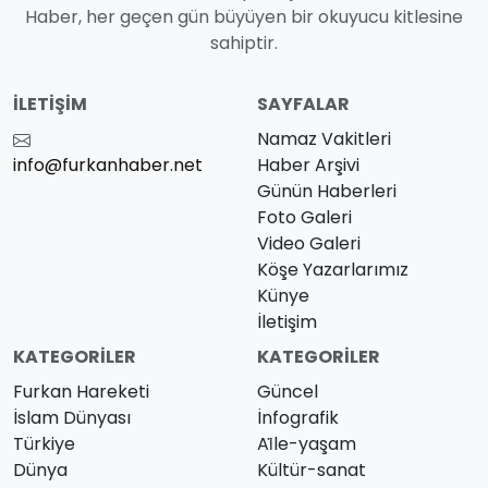
Haber, her geçen gün büyüyen bir okuyucu kitlesine
sahiptir.
İLETIŞIM
SAYFALAR
Namaz Vakitleri
info@furkanhaber.net
Haber Arşivi
Günün Haberleri
Foto Galeri
Video Galeri
Köşe Yazarlarımız
Künye
İletişim
KATEGORILER
KATEGORILER
Furkan Hareketi
Güncel
İslam Dünyası
İnfografik
Türkiye
Ai̇le-yaşam
Dünya
Kültür-sanat