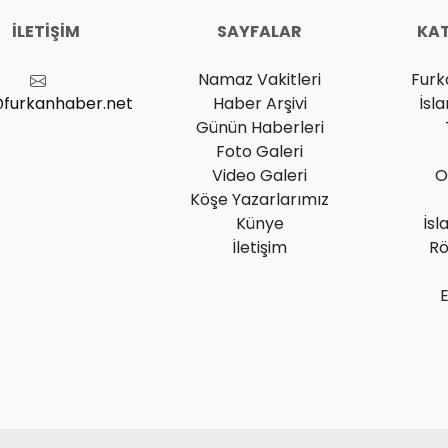
İLETIŞIM
SAYFALAR
KAT
Namaz Vakitleri
Furk
@furkanhaber.net
Haber Arşivi
İsl
Günün Haberleri
Foto Galeri
Video Galeri
O
Köşe Yazarlarımız
Künye
İsl
İletişim
Rö