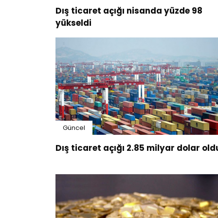
Dış ticaret açığı nisanda yüzde 98
yükseldi
Güncel
Dış ticaret açığı 2.85 milyar dolar old