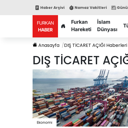
Haber Arşivi
Namaz Vakitleri
Günün
Furkan
İslam
FURKAN
T
Hareketi
Dünyası
HABER
Anasayfa
DIŞ TİCARET AÇIĞI
Haberleri
DIŞ TİCARET AÇI
Ekonomi