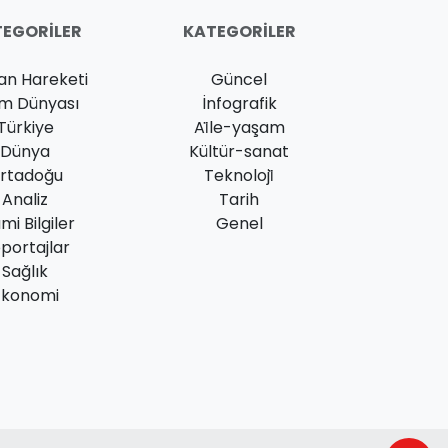
EGORILER
KATEGORILER
an Hareketi
Güncel
am Dünyası
İnfografik
Türkiye
Ai̇le-yaşam
Dünya
Kültür-sanat
rtadoğu
Teknoloji̇
Analiz
Tarih
ami Bilgiler
Genel
portajlar
Sağlık
Ekonomi