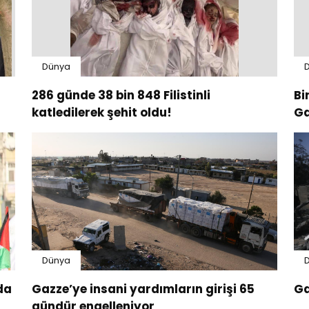
Dünya
286 günde 38 bin 848 Filistinli
Bi
katledilerek şehit oldu!
Ga
Dünya
da
Gazze’ye insani yardımların girişi 65
Ga
gündür engelleniyor