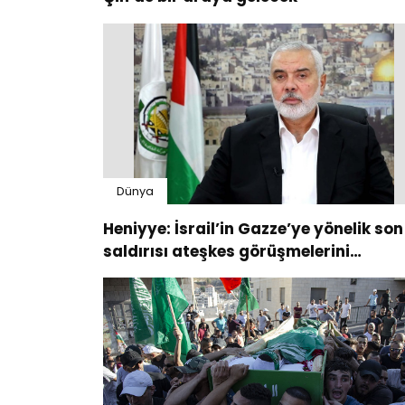
Dünya
Heniyye: İsrail’in Gazze’ye yönelik son
saldırısı ateşkes görüşmelerini
tehlikeye sokabilir