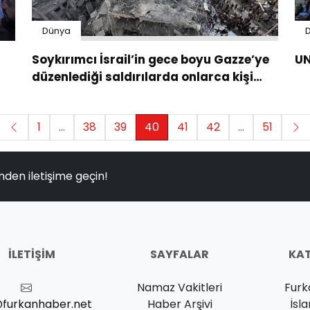
Dünya
Soykırımcı İsrail’in gece boyu Gazze’ye
UN
düzenlediği saldırılarda onlarca kişi
şehit oldu
1
...
38
39
40
41
42
...
51
nden iletişime geçin!
İLETIŞIM
SAYFALAR
KAT
Namaz Vakitleri
Furk
@furkanhaber.net
Haber Arşivi
İsl