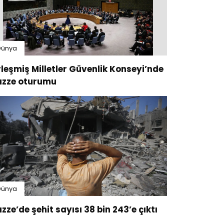
Dünya
rleşmiş Milletler Güvenlik Konseyi’nde
zze oturumu
Dünya
zze’de şehit sayısı 38 bin 243’e çıktı