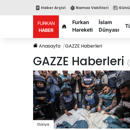
Haber Arşivi
Namaz Vakitleri
Günün
Furkan
İslam
FURKAN
T
Hareketi
Dünyası
HABER
Anasayfa
GAZZE
Haberleri
GAZZE
Haberleri
(
Dünya