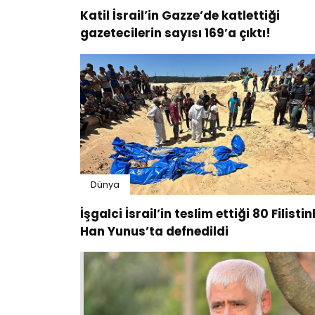
Katil İsrail’in Gazze’de katlettiği
gazetecilerin sayısı 169’a çıktı!
Dünya
İşgalci İsrail’in teslim ettiği 80 Filistinl
Han Yunus’ta defnedildi