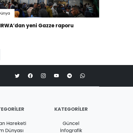
Dünya
RWA’dan yeni Gazze raporu
EGORILER
KATEGORILER
an Hareketi
Güncel
am Dünyası
İnfografik