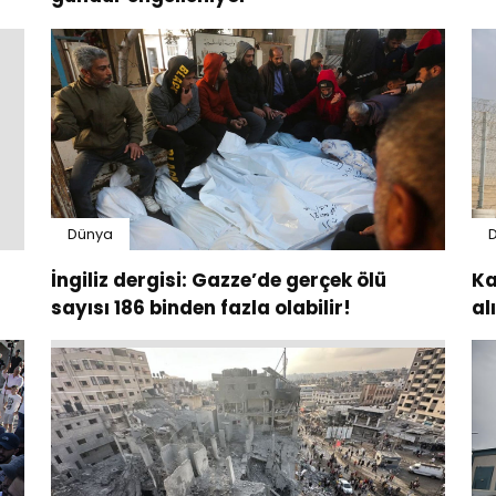
Dünya
İngiliz dergisi: Gazze’de gerçek ölü
Ka
sayısı 186 binden fazla olabilir!
al
ya