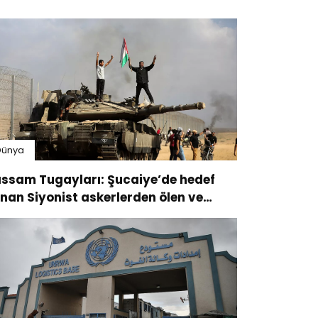
Dünya
ssam Tugayları: Şucaiye’de hedef
ınan Siyonist askerlerden ölen ve
ralananlar oldu