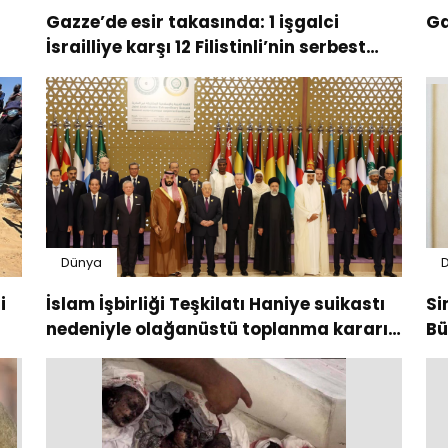
Gazze’de esir takasında: 1 işgalci
Ga
İsrailliye karşı 12 Filistinli’nin serbest
bırakılması isteniyor
Dünya
i
İslam İşbirliği Teşkilatı Haniye suikastı
Si
nedeniyle olağanüstü toplanma kararı
Bü
aldı
gö