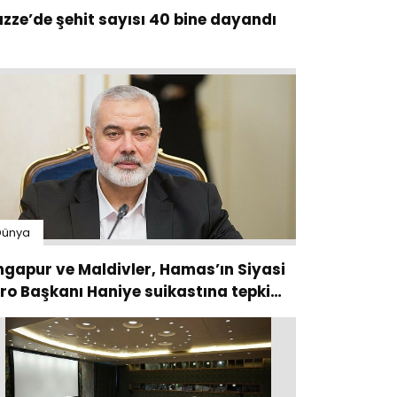
zze’de şehit sayısı 40 bine dayandı
Dünya
ngapur ve Maldivler, Hamas’ın Siyasi
ro Başkanı Haniye suikastına tepki
sterdi