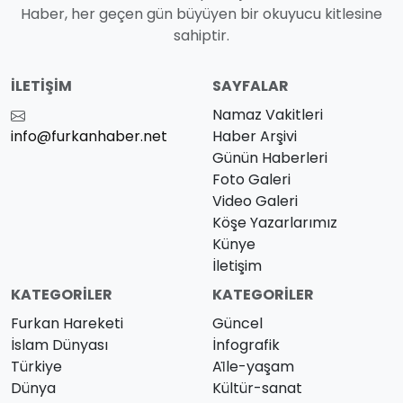
Haber, her geçen gün büyüyen bir okuyucu kitlesine
sahiptir.
İLETIŞIM
SAYFALAR
Namaz Vakitleri
info@furkanhaber.net
Haber Arşivi
Günün Haberleri
Foto Galeri
Video Galeri
Köşe Yazarlarımız
Künye
İletişim
KATEGORILER
KATEGORILER
Furkan Hareketi
Güncel
İslam Dünyası
İnfografik
Türkiye
Ai̇le-yaşam
Dünya
Kültür-sanat