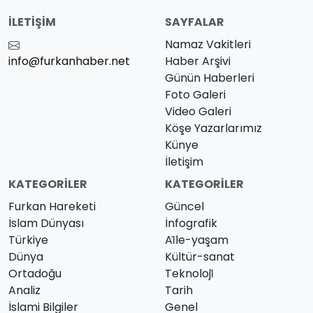
İLETIŞIM
SAYFALAR
Namaz Vakitleri
info@furkanhaber.net
Haber Arşivi
Günün Haberleri
Foto Galeri
Video Galeri
Köşe Yazarlarımız
Künye
İletişim
KATEGORILER
KATEGORILER
Furkan Hareketi
Güncel
İslam Dünyası
İnfografik
Türkiye
Ai̇le-yaşam
Dünya
Kültür-sanat
Ortadoğu
Teknoloji̇
Analiz
Tarih
İslami Bilgiler
Genel