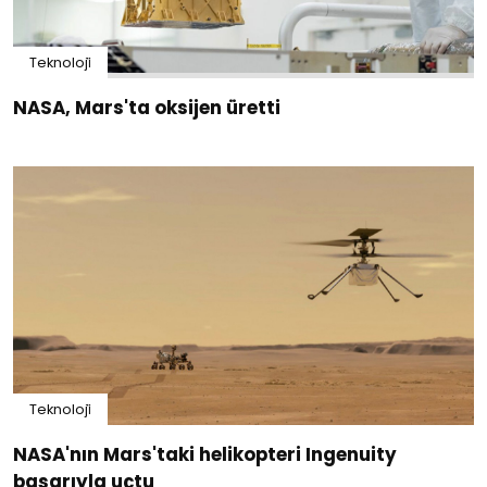
Teknoloji̇
NASA, Mars'ta oksijen üretti
Teknoloji̇
NASA'nın Mars'taki helikopteri Ingenuity
başarıyla uçtu