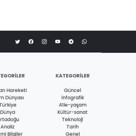
EGORILER
KATEGORILER
an Hareketi
Güncel
am Dünyası
İnfografik
Türkiye
Ai̇le-yaşam
Dünya
Kültür-sanat
rtadoğu
Teknoloji̇
Analiz
Tarih
ami Bilgiler
Genel