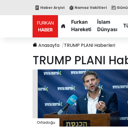
Haber Arşivi
Namaz Vakitleri
Günün
Furkan
İslam
FURKAN
T
Hareketi
Dünyası
HABER
Anasayfa
TRUMP PLANI
Haberleri
TRUMP PLANI
Hab
Ortadoğu