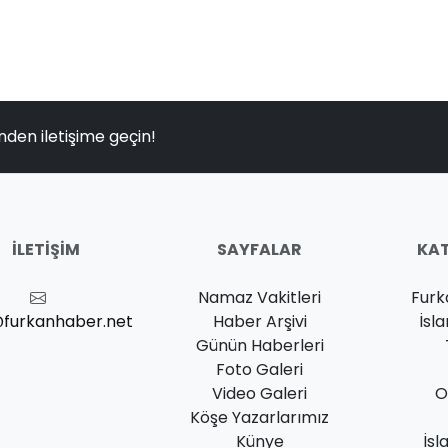
nden iletişime geçin!
İLETIŞIM
SAYFALAR
KAT
Namaz Vakitleri
Furk
@furkanhaber.net
Haber Arşivi
İsl
Günün Haberleri
Foto Galeri
Video Galeri
O
Köşe Yazarlarımız
Künye
İsl