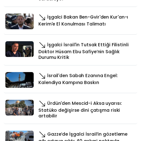
İşgalci Bakan Ben-Gvir'den Kur'an-ı
Kerim'e El Konulması Talimatı
İşgalci İsrail'in Tutsak Ettiği Filistinli
Doktor Hüsam Ebu Safiye’nin Sağlık
Durumu Kritik
İsrail'den Sabah Ezanına Engel:
Kalendiya Kampına Baskın
Ürdün'den Mescid-i Aksa uyarısı:
Statüko değişirse dini çatışma riski
artabilir
Gazze’de İşgalci İsrail’in gözetleme
ağı ortaya çıktı: 40 askeri noktayla