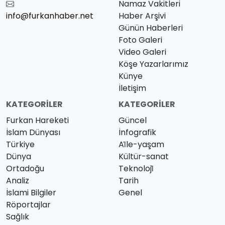
Namaz Vakitleri
info@furkanhaber.net
Haber Arşivi
Günün Haberleri
Foto Galeri
Video Galeri
Köşe Yazarlarımız
Künye
İletişim
KATEGORILER
KATEGORILER
Furkan Hareketi
Güncel
İslam Dünyası
İnfografik
Türkiye
Ai̇le-yaşam
Dünya
Kültür-sanat
Ortadoğu
Teknoloji̇
Analiz
Tarih
İslami Bilgiler
Genel
Röportajlar
Sağlık