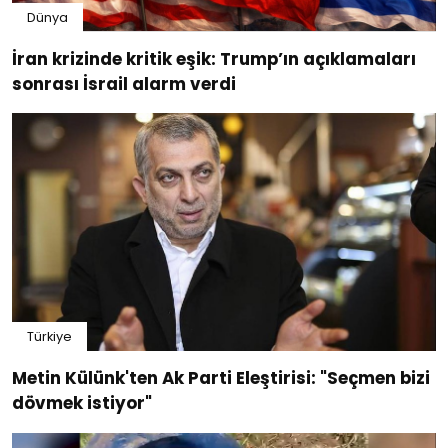
Dünya
İran krizinde kritik eşik: Trump’ın açıklamaları
sonrası İsrail alarm verdi
Türkiye
Metin Külünk'ten Ak Parti Eleştirisi: "Seçmen bizi
dövmek istiyor"