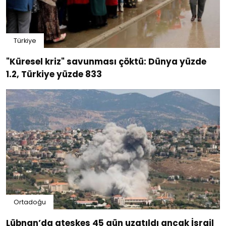
Türkiye
"Küresel kriz" savunması çöktü: Dünya yüzde
1.2, Türkiye yüzde 833
Ortadoğu
Lübnan’da ateşkes 45 gün uzatıldı ancak İsrail