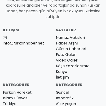
kadrosu ile analizler ve röportajlar da sunan Furkan
Haber, her geçen gün büyüyen bir okuyucu kitlesine
sahiptir.
İLETIŞIM
SAYFALAR
Namaz Vakitleri
info@furkanhaber.net
Haber Arşivi
Günün Haberleri
Foto Galeri
Video Galeri
Köşe Yazarlarımız
Künye
İletişim
KATEGORILER
KATEGORILER
Furkan Hareketi
Güncel
İslam Dünyası
İnfografik
Türkiye
Ai̇le-yaşam