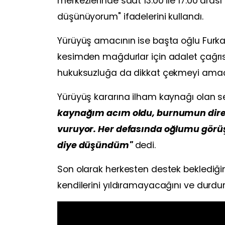
merkezlerinde saat 13.00 ile 17.00 ara
düşünüyorum" ifadelerini kullandı.
Yürüyüş amacının ise başta oğlu Furkan
kesimden mağdurlar için adalet çağrı
hukuksuzluğa da dikkat çekmeyi amaçl
Yürüyüş kararına ilham kaynağı olan s
kaynağım acım oldu, burnumun direği
vuruyor. Her defasında oğlumu görü
diye düşündüm"
dedi.
Son olarak herkesten destek beklediğini
kendilerini yıldıramayacağını ve durdu