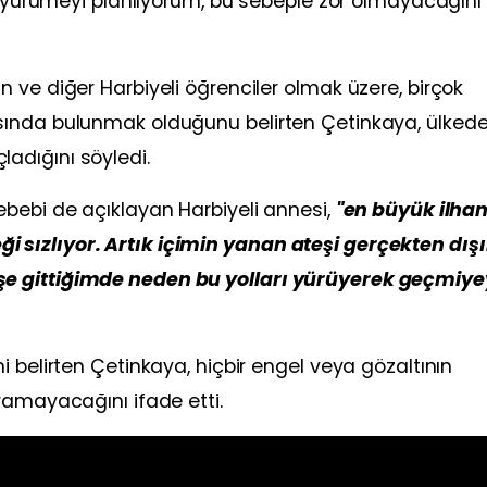
sı yürümeyi planlıyorum, bu sebeple zor olmayacağını
 ve diğer Harbiyeli öğrenciler olmak üzere, birçok
sında bulunmak olduğunu belirten Çetinkaya, ülkede
adığını söyledi.
ebebi de açıklayan Harbiyeli annesi,
"en büyük ilha
 sızlıyor. Artık içimin yanan ateşi gerçekten dı
şe gittiğimde neden bu yolları yürüyerek geçmiy
 belirten Çetinkaya, hiçbir engel veya gözaltının
ramayacağını ifade etti.