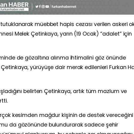
tutuklanarak müebbet hapis cezası verilen askeri o
nesi Melek Çetinkaya, yarın (19 Ocak) “adalet” için
eminde de gözaltına alınma ihtimalini göz önünde
Çetinkaya, yürüyüşe dair merak edilenleri Furkan H
şladığını belirten Çetinkaya, artık tüm mazlum ve
tti.
irçok kesimden mağdur kişinin de destek vereceğini
ğumu da gözönünde bulundurarak sadece şehir