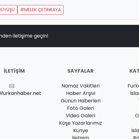
RÜYÜŞÜ
#MELEK ÇETİNKAYA
nden iletişime geçin!
İLETIŞIM
SAYFALAR
KAT
Namaz Vakitleri
Furk
@furkanhaber.net
Haber Arşivi
İsl
Günün Haberleri
Foto Galeri
Video Galeri
O
Köşe Yazarlarımız
Künye
İsl
İletişim
Rö