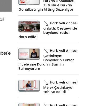
Furkan Gönüllüleri
Tutuklu 4 Furkan
Gönüllüsü İçin Miting Düzenliyor
kul
Harbiyeli annesi
anlattı: Cezaevinde
bayılana kadar
darp edildi
Harbiyeli Annesi
aber'e
Çetinkaya:
Dosyaların Tekrar
İncelenme Kararını Samimi
Bulmuyorum
Harbiyeli annesi
Melek Çetinkaya
tahliye edildi
Harbiyeli annesi