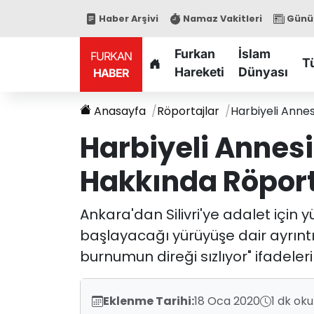
Haber Arşivi
Namaz Vakitleri
Günün
Furkan
İslam
FURKAN
T
Hareketi
Dünyası
HABER
Anasayfa
Röportajlar
Harbiyeli Anne
Harbiyeli Annes
Hakkında Röpor
Ankara'dan Silivri'ye adalet için
başlayacağı yürüyüşe dair ayrınt
burnumun direği sızlıyor" ifadeleri
Eklenme Tarihi:
18 Oca 2020
1 dk ok