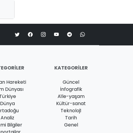
EGORILER
KATEGORILER
an Hareketi
Güncel
am Dünyası
İnfografik
Türkiye
Ai̇le-yaşam
Dünya
Kültür-sanat
rtadoğu
Teknoloji̇
Analiz
Tarih
ami Bilgiler
Genel
portajlar