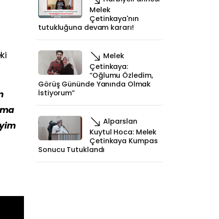
Melek
Çetinkaya'nın
tutukluğuna devam kararı!
ki
Melek
Çetinkaya:
“Oğlumu Özledim,
Görüş Gününde Yanında Olmak
İstiyorum”
m
şıma
Alparslan
eyim
Kuytul Hoca: Melek
Çetinkaya Kumpas
Sonucu Tutuklandı