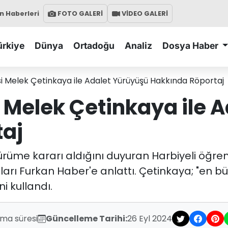
 Haberleri
FOTO GALERİ
VİDEO GALERİ
ürkiye
Dünya
Ortadoğu
Analiz
Dosya Haber
si Melek Çetinkaya ile Adalet Yürüyüşü Hakkında Röportaj
i Melek Çetinkaya ile 
taj
 yürüme kararı aldığını duyuran Harbiyeli öğre
ıları Furkan Haber'e anlattı. Çetinkaya; "en 
ni kullandı.
uma süresi
Güncelleme Tarihi:
26 Eyl 2024