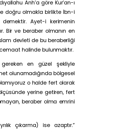
dıyallahu Anh’a göre Kur’an-ı
e doğru olmakla birlikte İbn-i
 demektir. Ayet-i kerimenin
ır. Bir ve beraber olmanın en
lam devleti de bu beraberliği
cemaat halinde bulunmaktır.
gereken en güzel şekliyle
ümmet olunamadığında bölgesel
amıyoruz o halde fert olarak
lçüsünde yerine getiren, fert
pmayan, beraber olma emrini
ılık çıkarma) ise azaptır.”