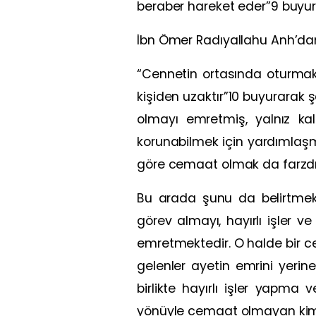
beraber hareket eder”9 buyur
İbn Ömer Radıyallahu Anh’dan
“Cennetin ortasında oturmak 
kişiden uzaktır”10 buyurarak
olmayı emretmiş, yalnız ka
korunabilmek için yardımlaşm
göre cemaat olmak da farzdı
Bu arada şunu da belirtme
görev almayı, hayırlı işler
emretmektedir. O halde bir 
gelenler ayetin emrini yeri
birlikte hayırlı işler yapm
yönüyle cemaat olmayan kim