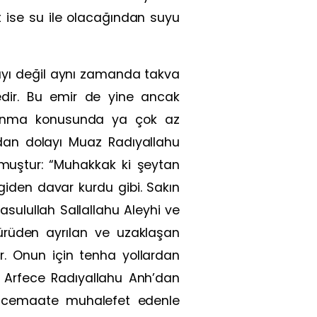
 ise su ile olacağından suyu
şmayı değil aynı zamanda takva
ir. Bu emir de yine ancak
kınma konusunda ya çok az
ndan dolayı Muaz Radıyallahu
rmuştur: “Muhakkak ki şeytan
giden davar kurdu gibi. Sakın
ulullah Sallallahu Aleyhi ve
ürüden ayrılan ve uzaklaşan
. Onun için tenha yollardan
8 Arfece Radıyallahu Anh’dan
tan cemaate muhalefet edenle