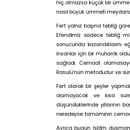
hiç olmazsa küçük bir ümme
nasıl büyük ümmeti meydana g
Fert yalnız başına tebliğ gör
Efendimiz sadece tebliğ mi 
sonucunda kazandıklarını eğ
insanlar için bir muharrik old
sağladı. Cemaat olamasaydı
Rasulü’nün metodudur ve sünn
Fert olarak bir şeyler yapm
olamayacak ve kısa süre s
düşündüklerinde yıllarının bo
neredeyse tamamının cemaatle
Ayrıca bugün İslâm düşmanlar