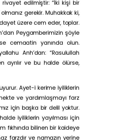
yet edilmiştir: “İki kişi bir
aat olmanız gerekir. Muhakkak ki,
dayet üzere cem eder, toplar.
nh’dan Peygamberimizin şöyle
eyse cemaatin yanında olun.
yallahu Anh’dan: “Rasulullah
 ayrılır ve bu halde ölürse,
yurur. Ayet-i kerime iyiliklerin
tmekte ve yardımlaşmayı farz
z için başka bir delil yoktur.
lde iyiliklerin yayılması için
 fıkhında bilinen bir kaideye
amaz farzdır ve namazın yerine