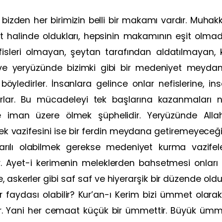
bizden her birimizin belli bir makamı vardır. Muhakkak
halinde oldukları, hepsinin makamının eşit olmadığ
efisleri olmayan, şeytan tarafından aldatılmayan, kâ
e yeryüzünde bizimki gibi bir medeniyet meydan
böyledirler. İnsanlara gelince onlar nefislerine, in
ar. Bu mücadeleyi tek başlarına kazanmaları ne
iman üzere ölmek şüphelidir. Yeryüzünde Allah
 vazifesini ise bir ferdin meydana getiremeyeceği 
ılı olabilmek gerekse medeniyet kurma vazifeler
 Ayet-i kerimenin meleklerden bahsetmesi onları b
askerler gibi saf saf ve hiyerarşik bir düzende olduk
bir faydası olabilir? Kur’an-ı Kerim bizi ümmet ol
r. Yani her cemaat küçük bir ümmettir. Büyük üm