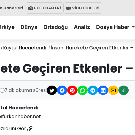
 Haberleri
FOTO GALERİ
VİDEO GALERİ
ürkiye
Dünya
Ortadoğu
Analiz
Dosya Haber
n Kuytul Hocaefendi
İnsanı Harekete Geçiren Etkenler – 
ete Geçiren Etkenler –
7 dk okuma süresi
ytul Hocaefendi
@furkanhaber.net
zılarını Gör