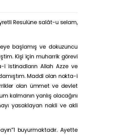
yretli Resulüne salât-u selam,
tmeye başlamış ve dokuzuncu
tim. Kişi için muharrik görevi
i istinadların Allah Azze ve
çıklamıştım. Maddi olan nokta-i
rikler olan ümmet ve devlet
um kalmanın yanlış olacağını
yı yasaklayan nakli ve akli
lmayın”1 buyurmaktadır. Ayette