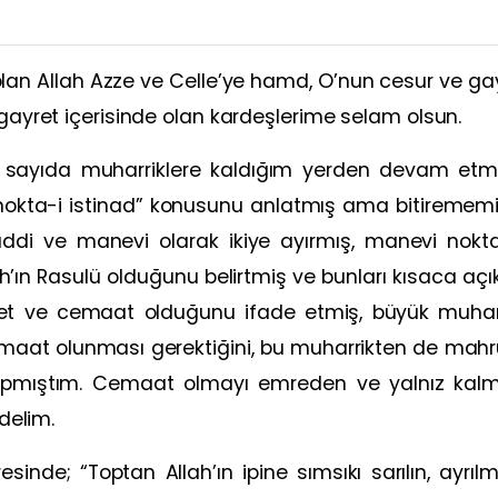
 olan Allah Azze ve Celle’ye hamd, O’nun cesur ve ga
 gayret içerisinde olan kardeşlerime selam olsun.
n sayıda muharriklere kaldığım yerden devam e
 nokta-i istinad” konusunu anlatmış ama bitirememiş
addi ve manevi olarak ikiye ayırmış, manevi nokta-
llah’ın Rasulü olduğunu belirtmiş ve bunları kısaca a
vlet ve cemaat olduğunu ifade etmiş, büyük muhar
aat olunması gerektiğini, bu muharrikten de mahr
apmıştım. Cemaat olmayı emreden ve yalnız kalma
edelim.
esinde; “Toptan Allah’ın ipine sımsıkı sarılın, ayrı