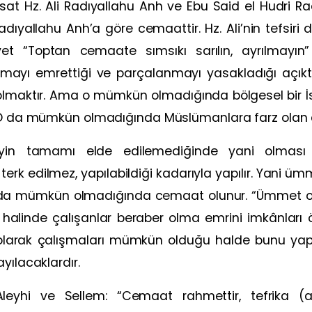
sat Hz. Ali Radıyallahu Anh ve Ebu Said el Hudri Ra
ıyallahu Anh’a göre cemaattir. Hz. Ali’nin tefsiri d
et “Toptan cemaate sımsıkı sarılın, ayrılmayın”
lmayı emrettiği ve parçalanmayı yasakladığı açıkt
 olmaktır. Ama o mümkün olmadığında bölgesel bir İs
. O da mümkün olmadığında Müslümanlara farz olan 
şeyin tamamı elde edilemediğinde yani olması 
rk edilmez, yapılabildiği kadarıyla yapılır. Yani 
bu da mümkün olmadığında cemaat olunur. “Ümmet ol
alinde çalışanlar beraber olma emrini imkânları ö
 olarak çalışmaları mümkün olduğu halde bunu ya
yılacaklardır.
leyhi ve Sellem: “Cemaat rahmettir, tefrika (ayr