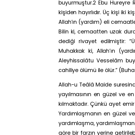
buyurmuştur.2 Ebu Hureyre Ra
kişiden hayırlıdır. Üç kişi iki 
Allah’ın (yardım) eli cemaat
Bilin ki, cemaatten uzak du
dediği rivayet edilmiştir:
Muhakkak ki, Allah’ın (yard
Aleyhissalâtu Vesselâm buyu
cahiliye ölümü ile ölür.” (Buh
Allah-u Teâlâ Maide suresinde: 
yayılmasının en güzel ve en
kılmaktadır. Çünkü ayet emir 
Yardımlaşmanın en güzel ve is
yardımlaşma, yardımlaşmanın 
göre bir farzın yerine getiri