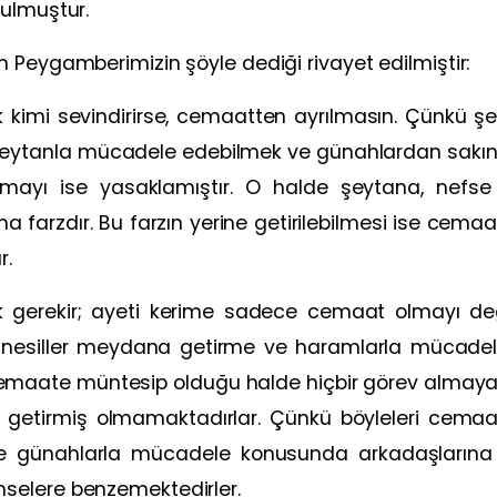
ulmuştur.
 Peygamberimizin şöyle dediği rivayet edilmiştir:
kimi sevindirirse, cemaatten ayrılmasın. Çünkü şeyta
 şeytanla mücadele edebilmek ve günahlardan sakına
lmayı ise yasaklamıştır. O halde şeytana, nefse 
a farzdır. Bu farzın yerine getirilebilmesi ise c
r.
k gerekir; ayeti kerime sadece cemaat olmayı d
 ve nesiller meydana getirme ve haramlarla müca
cemaate müntesip olduğu halde hiçbir görev almaya
ne getirmiş olmamaktadırlar. Çünkü böyleleri cema
a ve günahlarla mücadele konusunda arkadaşların
selere benzemektedirler.