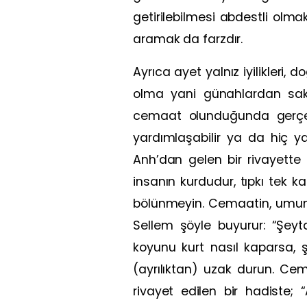
getirilebilmesi abdestli ol
aramak da farzdır.
Ayrıca ayet yalnız iyilikleri
olma yani günahlardan sa
cemaat olunduğunda gerçe
yardımlaşabilir ya da hiç y
Anh’dan gelen bir rivayette
insanın kurdudur, tıpkı tek 
bölünmeyin. Cemaatin, umumu
Sellem şöyle buyurur: “Şey
koyunu kurt nasıl kaparsa,
(ayrılıktan) uzak durun. Ce
rivayet edilen bir hadiste;