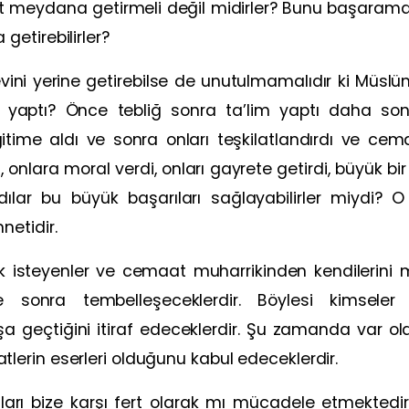
t meydana getirmeli değil midirler? Bunu başara
etirebilirler?
evini yerine getirebilse de unutulmamalıdır ki Müslüm
yaptı? Önce tebliğ sonra ta’lim yaptı daha sonra
itime aldı ve sonra onları teşkilatlandırdı ve cem
u, onlara moral verdi, onları gayrete getirdi, büyük 
lar bu büyük başarıları sağlayabilirler miydi?
etidir.
ak isteyenler ve cemaat muharrikinden kendilerini
onra tembelleşeceklerdir. Böylesi kimseler e
şa geçtiğini itiraf edeceklerdir. Şu zamanda var ol
rin eserleri olduğunu kabul edeceklerdir.
ı bize karşı fert olarak mı mücadele etmektedirle