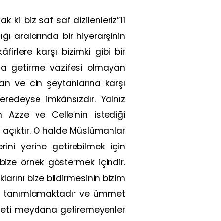
 ki biz saf saf dizilenleriz”11
ı aralarında bir hiyerarşinin
firlere karşı bizimki gibi bir
a getirme vazifesi olmayan
san ve cin şeytanlarına karşı
redeyse imkânsızdır. Yalnız
 Azze ve Celle’nin istediği
açıktır. O halde Müslümanlar
ini yerine getirebilmek için
ize örnek göstermek içindir.
larını bize bildirmesinin bizim
arak tanımlamaktadır ve ümmet
meti meydana getiremeyenler