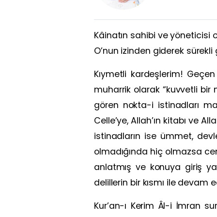
Kâinatın sahibi ve yöneticisi
O’nun izinden giderek sürekli
Kıymetli kardeşlerim! Geçe
muharrik olarak “kuvvetli bir
gören nokta-i istinadları m
Celle’ye, Allah’ın kitabı ve A
istinadların ise ümmet, de
olmadığında hiç olmazsa cem
anlatmış ve konuya giriş y
delillerin bir kısmı ile devam 
Kur’an-ı Kerim Âl-i İmran sur