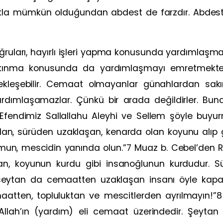
makla mümkün olduğundan abdest de farzdır. Abdest
, doğruları, hayırlı işleri yapma konusunda yardımla
kınma konusunda da yardımlaşmayı emretmekted
kleşebilir. Cemaat olmayanlar günahlardan sa
ardımlaşamazlar. Çünkü bir arada değildirler. Bu
 Efendimiz Sallallahu Aleyhi ve Sellem şöyle buyu
kalan, sürüden uzaklaşan, kenarda olan koyunu alıp 
n, mescidin yanında olun.”7 Muaz b. Cebel’den Ras
tan, koyunun kurdu gibi insanoğlunun kurdudur. S
 şeytan da cemaatten uzaklaşan insanı öyle kapar
maatten, topluluktan ve mescitlerden ayrılmayın!”
 “Allah’ın (yardım) eli cemaat üzerindedir. Şey