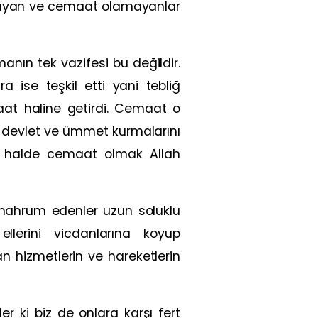
mayan ve cemaat olamayanlar
anın tek vazifesi bu değildir.
 ise teşkil etti yani tebliğ
aat haline getirdi. Cemaat o
bir devlet ve ümmet kurmalarını
 O halde cemaat olmak Allah
 mahrum edenler uzun soluklu
llerini vicdanlarına koyup
an hizmetlerin ve hareketlerin
r ki biz de onlara karşı fert