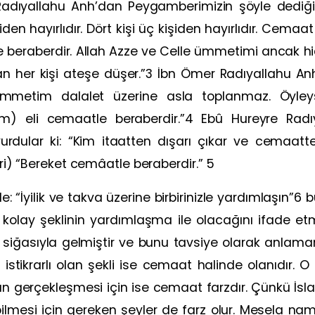
dıyallahu Anh’dan Peygamberimizin şöyle dediği riva
kişiden hayırlıdır. Dört kişi üç kişiden hayırlıdır. Cem
le beraberdir. Allah Azze ve Celle ümmetimi ancak hi
ran her kişi ateşe düşer.”3 İbn Ömer Radıyallahu A
 “Ümmetim dalalet üzerine asla toplanmaz. Öyl
ım) eli cemaatle beraberdir.”4 Ebû Hureyre Radı
rdular ki: “Kim itaatten dışarı çıkar ve cemaatten
ari) “Bereket cemâatle beraberdir.” 5
“İyilik ve takva üzerine birbirinizle yardımlaşın”6 bu
 kolay şeklinin yardımlaşma ile olacağını ifade e
siğasıyla gelmiştir ve bunu tavsiye olarak anlamamı
tikrarlı olan şekli ise cemaat halinde olanıdır. O ha
gerçekleşmesi için ise cemaat farzdır. Çünkü İslam
lebilmesi için gereken şeyler de farz olur. Mesela n