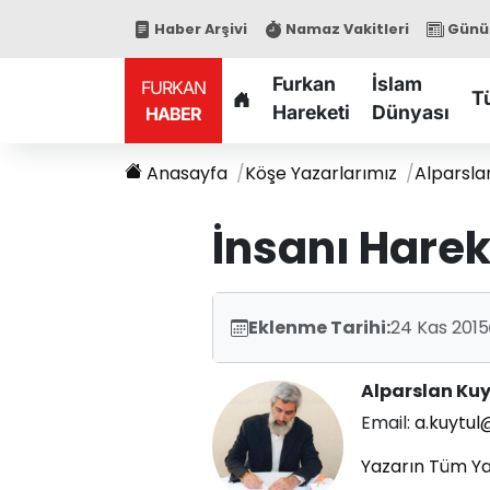
Haber Arşivi
Namaz Vakitleri
Günün
Furkan
İslam
FURKAN
T
Hareketi
Dünyası
HABER
Anasayfa
Köşe Yazarlarımız
Alparsla
İnsanı Harek
Eklenme Tarihi:
24 Kas 2015
Alparslan Ku
Email:
a.kuytul
Yazarın Tüm Ya