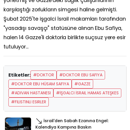
yönetmiş ve Gazze'deki sağlık çalışanlarının
karşılaştığı zorlukların simgesi haline gelmişti.
Şubat 2025'te işgalci İsrail makamları tarafından
"yasadışı savaşçı" statüsüne alınan Ebu Safiya,
halen 14 Gazze'li doktorla birlikte suçsuz yere esir
tutuluyor...
Etiketler:
#DOKTOR
#DOKTOR EBU SAFIYA
#DOKTOR EBU HÜSAM SAFIYA
#GAZZE
#ADIVAN HASTANESI
#İŞGALCI İSRAIL HAMAS ATEŞKES
#FILISTINLI ESIRLER
İsrail'den Sabah Ezanına Engel:
Kalendiya Kampına Baskın