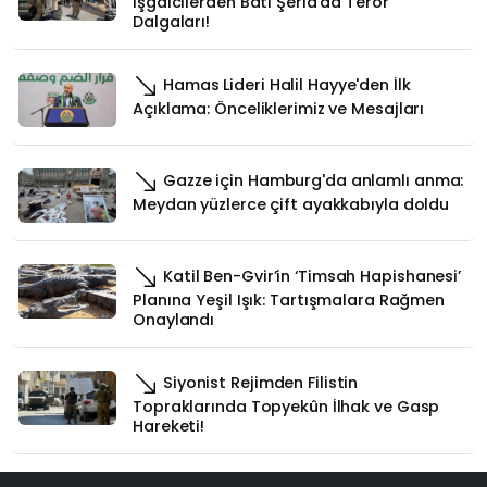
İşgalcilerden Batı Şeria’da Terör
Dalgaları!
Hamas Lideri Halil Hayye'den İlk
Açıklama: Önceliklerimiz ve Mesajları
Gazze için Hamburg'da anlamlı anma:
Meydan yüzlerce çift ayakkabıyla doldu
Katil Ben-Gvir’in ‘Timsah Hapishanesi’
Planına Yeşil Işık: Tartışmalara Rağmen
Onaylandı
Siyonist Rejimden Filistin
Topraklarında Topyekûn İlhak ve Gasp
Hareketi!