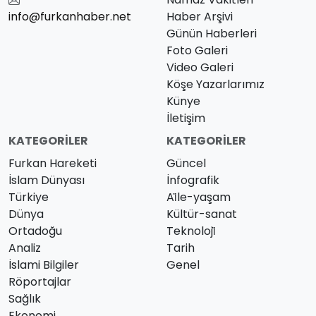
info@furkanhaber.net
Haber Arşivi
Günün Haberleri
Foto Galeri
Video Galeri
Köşe Yazarlarımız
Künye
İletişim
KATEGORILER
KATEGORILER
Furkan Hareketi
Güncel
İslam Dünyası
İnfografik
Türkiye
Ai̇le-yaşam
Dünya
Kültür-sanat
Ortadoğu
Teknoloji̇
Analiz
Tarih
İslami Bilgiler
Genel
Röportajlar
Sağlık
Ekonomi