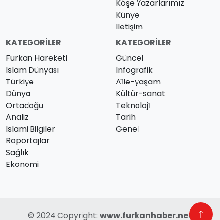
Köşe Yazarlarımız
Künye
İletişim
KATEGORILER
KATEGORILER
Furkan Hareketi
Güncel
İslam Dünyası
İnfografik
Türkiye
Ai̇le-yaşam
Dünya
Kültür-sanat
Ortadoğu
Teknoloji̇
Analiz
Tarih
İslami Bilgiler
Genel
Röportajlar
Sağlık
Ekonomi
© 2024 Copyright:
www.furkanhaber.net