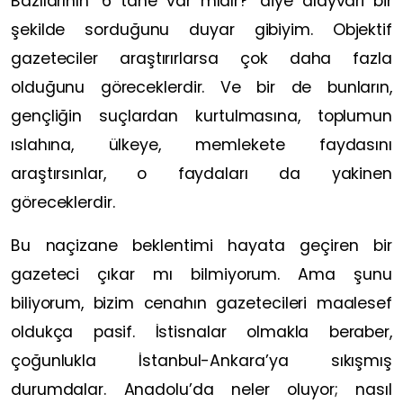
Bazılarının ‘6 tane var mıdır?’ diye alayvâri bir
şekilde sorduğunu duyar gibiyim. Objektif
gazeteciler araştırırlarsa çok daha fazla
olduğunu göreceklerdir. Ve bir de bunların,
gençliğin suçlardan kurtulmasına, toplumun
ıslahına, ülkeye, memlekete faydasını
araştırsınlar, o faydaları da yakinen
göreceklerdir.
Bu naçizane beklentimi hayata geçiren bir
gazeteci çıkar mı bilmiyorum. Ama şunu
biliyorum, bizim cenahın gazetecileri maalesef
oldukça pasif. İstisnalar olmakla beraber,
çoğunlukla İstanbul-Ankara’ya sıkışmış
durumdalar. Anadolu’da neler oluyor; nasıl