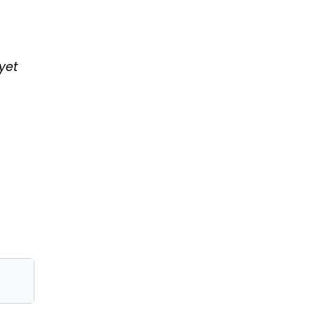
yet
a