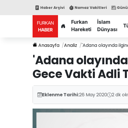
Haber Arşivi
Namaz Vakitleri
Günün
Furkan
İslam
FURKAN
T
Hareketi
Dünyası
HABER
Anasayfa
Analiz
'Adana olayında ilgi
'Adana olayında
Gece Vakti Adli 
Eklenme Tarihi:
26 May 2020
2 dk o