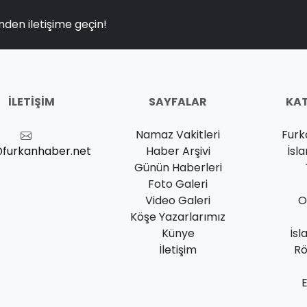
nden iletişime geçin!
İLETIŞIM
SAYFALAR
KAT
Namaz Vakitleri
Furk
@furkanhaber.net
Haber Arşivi
İsl
Günün Haberleri
Foto Galeri
Video Galeri
O
Köşe Yazarlarımız
Künye
İsl
İletişim
Rö