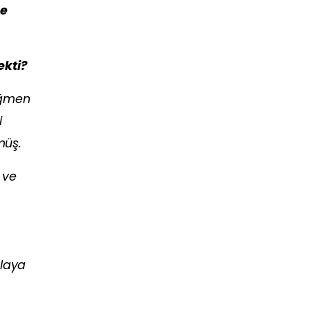
ne
ekti?
ağmen
i
müş.
 ve
olaya