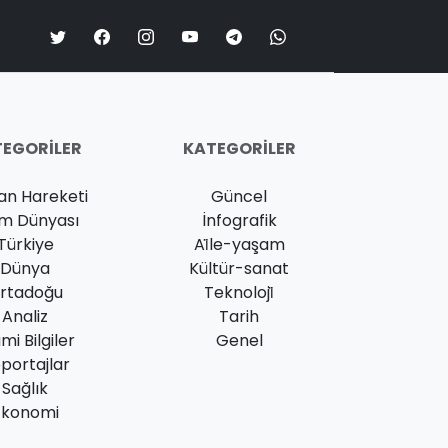
EGORILER
KATEGORILER
an Hareketi
Güncel
am Dünyası
İnfografik
Türkiye
Ai̇le-yaşam
Dünya
Kültür-sanat
rtadoğu
Teknoloji̇
Analiz
Tarih
ami Bilgiler
Genel
portajlar
Sağlık
Ekonomi