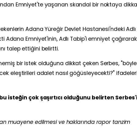
ından Emniyet'te yaşanan skandal bir noktaya dikka
rekenlerin Adana Yüreğir Devlet Hastanesi'ndeki Adlı
kti Adana Emniyet'inin, Adlı Tabip'i emniyet çağırarak
alep ettiğini belirtti.
miş bir istek olduğuna dikkat çeken Serbes, "böyle 
 eleştirileri adalet nasıl göğüsleyecekti?" ifadeleri
 bu isteğin çok şaşırtıcı olduğunu belirten Serbes'
ından muayene edilmesi ve haklarında rapor tanzim