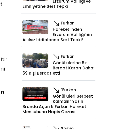
Erzurum Valiliği ve
t
Emniyetine Sert Tepki
Furkan
Hareketi'nden
Erzurum Valiliği’nin
Asılsız İddialarına Sert Tepki!
Furkan
bir
Gönüllülerine Bir
Beraat Kararı Daha:
ni
59 Kişi Beraat etti
"Furkan
in
Gönüllüleri Serbest
Kalmalı!" Yazılı
Branda Açan 5 Furkan Hareketi
Mensubuna Hapis Cezası!
Sosyal