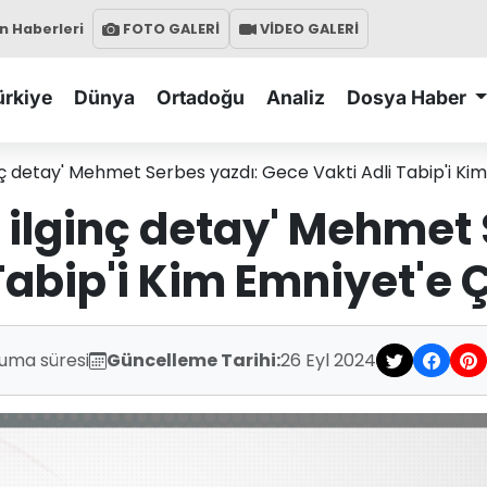
 Haberleri
FOTO GALERİ
VİDEO GALERİ
ürkiye
Dünya
Ortadoğu
Analiz
Dosya Haber
nç detay' Mehmet Serbes yazdı: Gece Vakti Adli Tabip'i Ki
 ilginç detay' Mehmet 
Tabip'i Kim Emniyet'e 
kuma süresi
Güncelleme Tarihi:
26 Eyl 2024