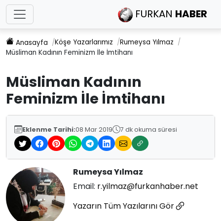
FURKAN
HABER
Köşe Yazarlarımız
Rumeysa Yılmaz
Anasayfa
Müsliman Kadının Feminizm İle İmtihanı
Müsliman Kadının
Feminizm İle İmtihanı
Eklenme Tarihi:
08 Mar 2019
7 dk okuma süresi
Rumeysa Yılmaz
Email:
r.yilmaz@furkanhaber.net
Yazarın Tüm Yazılarını Gör