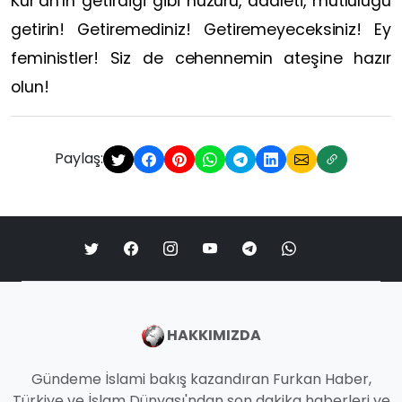
Kur’an’ın getirdiği gibi huzuru, adaleti, mutluluğu
getirin! Getiremediniz! Getiremeyeceksiniz! Ey
feministler! Siz de cehennemin ateşine hazır
olun!
Paylaş:
HAKKIMIZDA
Gündeme İslami bakış kazandıran Furkan Haber,
Türkiye ve İslam Dünyası'ndan son dakika haberleri ve