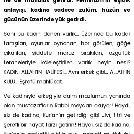
ne de mutluluk getirdi. Feminizm’in eşitlik
anlayışı, kadına sadece zulüm, hüzün ve
gücünün üzerinde yük getirdi.
Sahi bu kadın denen varlık… Üzerinde bu kadar
tartışılan, oyunlar oynanan, hor görülen, göğe
çıkarılan, şiddete maruz bırakılan, özgürlük
teraneleriyle köleleştirilen varlık neyin nesi?
KADIN; ALLAH’IN HALİFESİ… Aynı erkek gibi… ALLAH’IN
KULU… Eşrefü mahlûkat.
Ve kadınıyla erkeğiyle daim mazlumun yanında
olan mustazafların Rabbi meydan okuyor! Haydi,
siz de kadına, Kur’an’ın getirdiği gibi ulvî, fıtrî ve
şerefli bir hayat tarzı getirin! Haydi, siz de kadına,