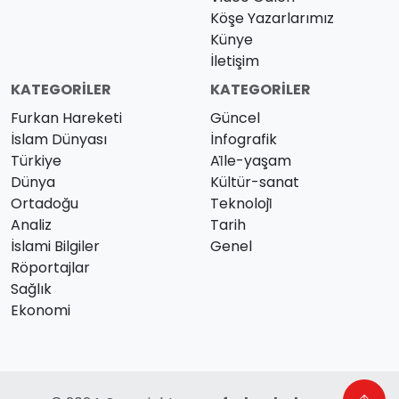
Köşe Yazarlarımız
Künye
İletişim
KATEGORILER
KATEGORILER
Furkan Hareketi
Güncel
İslam Dünyası
İnfografik
Türkiye
Ai̇le-yaşam
Dünya
Kültür-sanat
Ortadoğu
Teknoloji̇
Analiz
Tarih
İslami Bilgiler
Genel
Röportajlar
Sağlık
Ekonomi