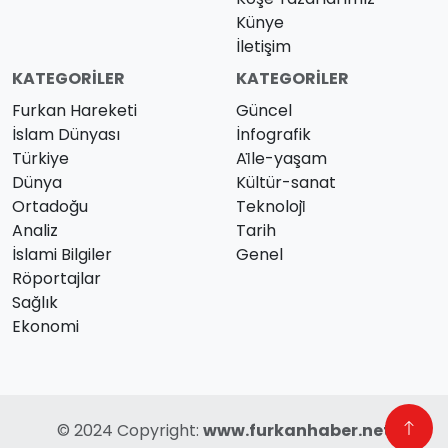
Künye
İletişim
KATEGORILER
KATEGORILER
Furkan Hareketi
Güncel
İslam Dünyası
İnfografik
Türkiye
Ai̇le-yaşam
Dünya
Kültür-sanat
Ortadoğu
Teknoloji̇
Analiz
Tarih
İslami Bilgiler
Genel
Röportajlar
Sağlık
Ekonomi
© 2024 Copyright:
www.furkanhaber.net