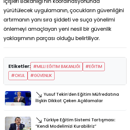
İçişleri Bakanlığı'nın koordinasyonunda
yürütülecek uygulamanın, çocukların güvenliğini
artırmanın yanı sıra şiddeti ve suça yönelimi
önlemeyi amaçlayan yeni nesil bir güvenlik
yaklaşımının parçası olduğu belirtiliyor.
Etiketler:
#MILLI EĞITIM BAKANLIĞI
#EĞITIM
#OKUL
#GÜVENLIK
Yusuf Tekin’den Eğitim Müfredatına
İlişkin Dikkat Çeken Açıklamalar
Türkiye Eğitim Sistemi Tartışması:
“Kendi Modelimizi Kurabiliriz”