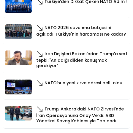
Türkiye'den Dikkat Çeken NATO Adımı!
NATO 2026 savunma bütçesini
açıkladı: Türkiye'nin harcaması ne kadar?
İran Dışişleri Bakanı'ndan Trump'a sert
tepki: "Anladığı dilden konuşmak
gerekiyor"
NATO'nun yeni zirve adresi belli oldu
Trump, Ankara’daki NATO Zirvesi’nde
İran Operasyonuna Onay Verdi: ABD
Yönetimi Savaş Kabinesiyle Toplandı