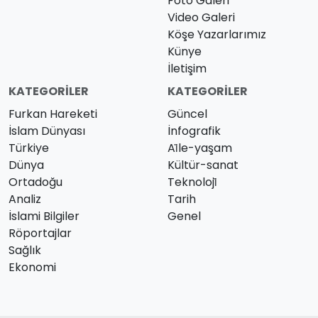
Foto Galeri
Video Galeri
Köşe Yazarlarımız
Künye
İletişim
KATEGORILER
KATEGORILER
Furkan Hareketi
Güncel
İslam Dünyası
İnfografik
Türkiye
Ai̇le-yaşam
Dünya
Kültür-sanat
Ortadoğu
Teknoloji̇
Analiz
Tarih
İslami Bilgiler
Genel
Röportajlar
Sağlık
Ekonomi