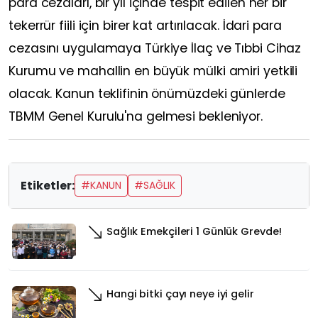
para cezaları, bir yıl içinde tespit edilen her bir
tekerrür fiili için birer kat artırılacak. İdari para
cezasını uygulamaya Türkiye İlaç ve Tıbbi Cihaz
Kurumu ve mahallin en büyük mülki amiri yetkili
olacak. Kanun teklifinin önümüzdeki günlerde
TBMM Genel Kurulu'na gelmesi bekleniyor.
Etiketler:
#KANUN
#SAĞLIK
Sağlık Emekçileri 1 Günlük Grevde!
Hangi bitki çayı neye iyi gelir