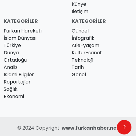
Künye
İletişim
KATEGORILER
KATEGORILER
Furkan Hareketi
Güncel
İslam Dünyası
İnfografik
Türkiye
Ai̇le-yaşam
Dünya
Kültür-sanat
Ortadoğu
Teknoloji̇
Analiz
Tarih
İslami Bilgiler
Genel
Röportajlar
Sağlık
Ekonomi
© 2024 Copyright:
www.furkanhaber.net