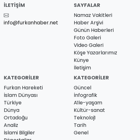
İLETIŞIM
SAYFALAR
Namaz Vakitleri
info@furkanhaber.net
Haber Arşivi
Günün Haberleri
Foto Galeri
Video Galeri
Köşe Yazarlarımız
Künye
İletişim
KATEGORILER
KATEGORILER
Furkan Hareketi
Güncel
İslam Dünyası
İnfografik
Türkiye
Ai̇le-yaşam
Dünya
Kültür-sanat
Ortadoğu
Teknoloji̇
Analiz
Tarih
İslami Bilgiler
Genel