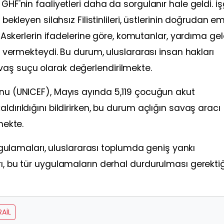
GHF'nin faaliyetleri daha da sorgulanır hale geldi. iş
bekleyen silahsız Filistinlileri, üstlerinin doğrudan em
i. Askerlerin ifadelerine göre, komutanlar, yardıma ge
tı vermekteydi. Bu durum, uluslararası insan hakları
vaş suçu olarak değerlendirilmekte.
onu (UNICEF), Mayıs ayında 5,119 çocuğun akut
dırıldığını bildirirken, bu durum açlığın savaş aracı
mekte.
 uygulamaları, uluslararası toplumda geniş yankı
ı, bu tür uygulamaların derhal durdurulması gerektiğ
RAIL