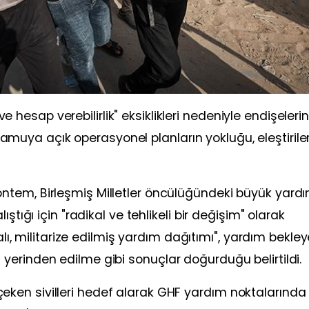
 ve hesap verebilirlik" eksiklikleri nedeniyle endişelerin
e kamuya açık operasyonel planların yokluğu, eleştirile
tem, Birleşmiş Milletler öncülüğündeki büyük yard
ştığı için "radikal ve tehlikeli bir değişim" olarak
yalı, militarize edilmiş yardım dağıtımı", yardım bekle
erinden edilme gibi sonuçlar doğurduğu belirtildi.
ık çeken sivilleri hedef alarak GHF yardım noktalarında