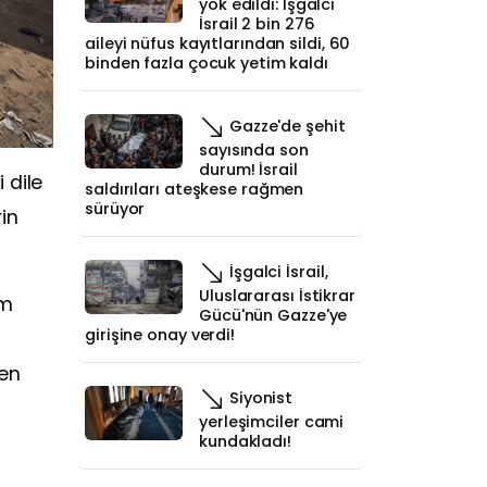
yok edildi: İşgalci
İsrail 2 bin 276
aileyi nüfus kayıtlarından sildi, 60
binden fazla çocuk yetim kaldı
Gazze'de şehit
sayısında son
durum! İsrail
i dile
saldırıları ateşkese rağmen
sürüyor
rin
İşgalci İsrail,
Uluslararası İstikrar
ım
Gücü'nün Gazze'ye
girişine onay verdi!
yen
Siyonist
yerleşimciler cami
kundakladı!