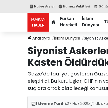
Haber Arşivi
Namaz Vakitleri
Günün
Furkan
İslam
FURKAN
T
Hareketi
Dünyası
HABER
Anasayfa
İslam Dünyası
Siyonist Ask
Siyonist Askerle
Kasten Öldürdü
Gazze'de faaliyet gösteren Gazze 
eleştirildi. Bu kuruluşlar, GHF'ni
suçlara ortak olabileceği konus
Eklenme Tarihi:
27 Haz 2025
1 dk ok